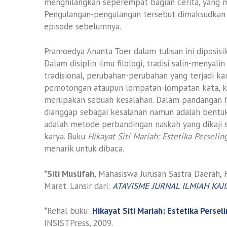
menghilangkan seperempat bagian cerita, yang
Pengulangan-pengulangan tersebut dimaksudkan
episode sebelumnya.
Pramoedya Ananta Toer dalam tulisan ini diposi
Dalam disiplin ilmu filologi, tradisi salin-menyali
tradisional, perubahan-perubahan yang terjadi k
pemotongan ataupun lompatan-lompatan kata, ka
merupakan sebuah kesalahan. Dalam pandangan f
dianggap sebagai kesalahan namun adalah bentuk
adalah metode perbandingan naskah yang dikaji se
karya. Buku
Hikayat Siti Mariah: Estetika Persel
menarik untuk dibaca.
*
Siti Muslifah
, Mahasiswa Jurusan Sastra Daerah, 
Maret. Lansir dari:
ATAVISME JURNAL ILMIAH KAJ
*Rehal buku:
Hikayat Siti Mariah: Estetika Pers
INSISTPress, 2009.