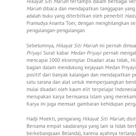
Hikayat Siti Mariah
tertampil dalam berbagai ve
Mariah
dibaca dan mendapatkan tanggapan yang sa
adalah buku yang diterbitkan oleh penerbit
Hast
Pramudya Ananta Toer, dengan menghilangkan sep
pengulangan-pengulangan.
Sebelumnya,
Hikayat Siti Mariah
ini pernah dimua
Priyayi
. Surat kabar
Medan Priyayi
pernah mengala
mencapai 2000 eksemplar. Disadari atau tidak,
Hi
bagian dalam mendukung kejayaan Medan Priyayi
positif dari banyak kalangan dan mendapatkan pe
satu sarana dan alat untuk memperjuangkan ben
mulai disadari oleh kaum elit terpelajar Indonesi
merupakan karya bernuansa Islam yang merekam se
Karya ini juga memuat gambaran kehidupan perga
Hadji Moekti, pengarang
Hikayat Siti Mariah
, dis
Bersama empat saudaranya yang lain ia tidak berh
berkebangsaan Belanda), karena ayahnya terlanj