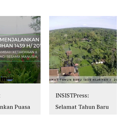
t
INSISTPress:
ankan Puasa
Selamat Tahun Baru
an 1439
1439 Hijriyah