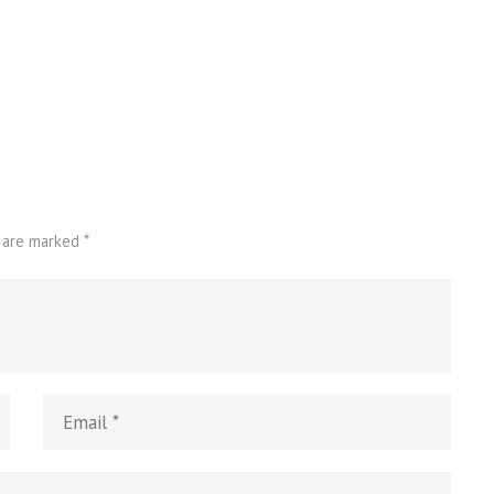
islam
,
PLURALISME
 M
ALISME
 are marked *