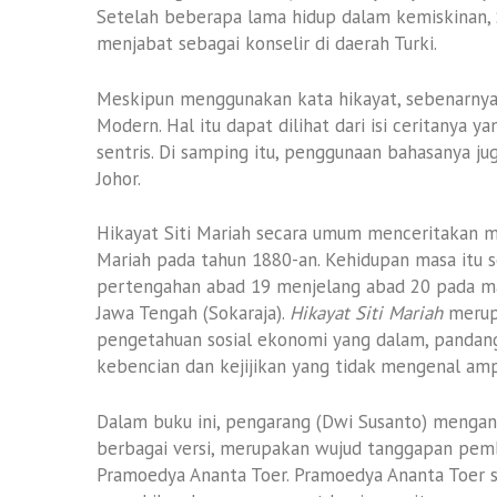
Setelah beberapa lama hidup dalam kemiskinan, 
menjabat sebagai konselir di daerah Turki.
Meskipun menggunakan kata hikayat, sebenarny
Modern. Hal itu dapat dilihat dari isi ceritanya ya
sentris. Di samping itu, penggunaan bahasanya ju
Johor.
Hikayat Siti Mariah secara umum menceritakan 
Mariah pada tahun 1880-an. Kehidupan masa itu 
pertengahan abad 19 menjelang abad 20 pada mas
Jawa Tengah (Sokaraja).
Hikayat Siti Mariah
merup
pengetahuan sosial ekonomi yang dalam, pandan
kebencian dan kejijikan yang tidak mengenal amp
Dalam buku ini, pengarang (Dwi Susanto) meng
berbagai versi, merupakan wujud tanggapan pemb
Pramoedya Ananta Toer. Pramoedya Ananta Toer 