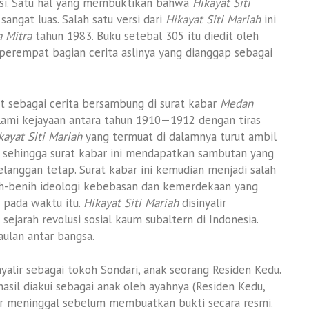
rsi. Satu hal yang membuktikan bahwa
Hikayat Siti
ngat luas. Salah satu versi dari
Hikayat Siti Mariah
ini
a Mitra
tahun 1983. Buku setebal 305 itu diedit oleh
erempat bagian cerita aslinya yang dianggap sebagai
t sebagai cerita bersambung di surat kabar
Medan
mi kejayaan antara tahun 1910—1912 dengan tiras
kayat Siti Mariah
yang termuat di dalamnya turut ambil
 sehingga surat kabar ini mendapatkan sambutan yang
langgan tetap. Surat kabar ini kemudian menjadi salah
ih-benih ideologi kebebasan dan kemerdekaan yang
a pada waktu itu.
Hikayat Siti Mariah
disinyalir
jarah revolusi sosial kaum subaltern di Indonesia.
ulan antar bangsa.
inyalir sebagai tokoh Sondari, anak seorang Residen Kedu.
asil diakui sebagai anak oleh ayahnya (Residen Kedu,
ur meninggal sebelum membuatkan bukti secara resmi.