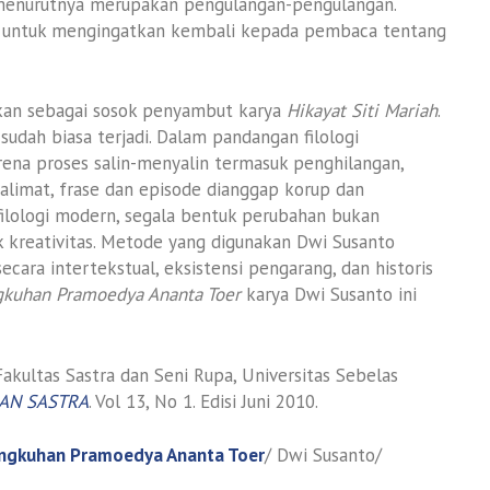
 menurutnya merupakan pengulangan-pengulangan.
 untuk mengingatkan kembali kepada pembaca tentang
sikan sebagai sosok penyambut karya
Hikayat Siti Mariah
.
n sudah biasa terjadi. Dalam pandangan filologi
arena proses salin-menyalin termasuk penghilangan,
limat, frase dan episode dianggap korup dan
ilologi modern, segala bentuk perubahan bukan
 kreativitas. Metode yang digunakan Dwi Susanto
cara intertekstual, eksistensi pengarang, dan historis
ingkuhan Pramoedya Ananta Toer
karya Dwi Susanto ini
Fakultas Sastra dan Seni Rupa, Universitas Sebelas
IAN SASTRA
. Vol 13, No 1. Edisi Juni 2010.
elingkuhan Pramoedya Ananta Toer
/ Dwi Susanto/