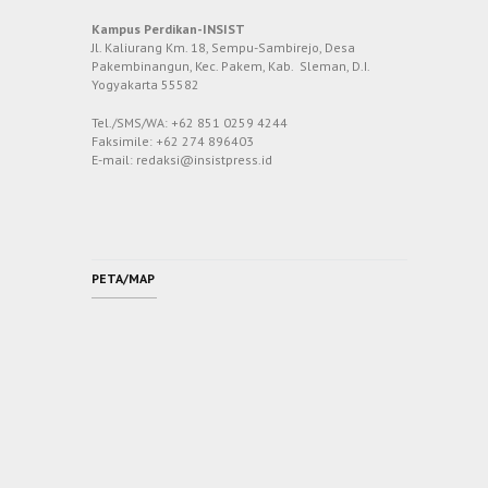
Kampus Perdikan-INSIST
Jl. Kaliurang Km. 18, Sempu-Sambirejo, Desa
Pakembinangun, Kec. Pakem, Kab. Sleman, D.I.
Yogyakarta 55582
Tel./SMS/WA: +62 851 0259 4244
Faksimile: +62 274 896403
E-mail: redaksi@insistpress.id
PETA/MAP