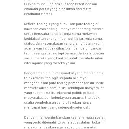
Filipina muncul dalam suasana ketertindasan
ekonomi-politik yang dihasilkan dari rezim
Ferdinand Marcos.
Refleksi teologis yang dilakukan para teolog di
kawasan Asia pada gilirannya mendorong mereka
untuk berusaha keras bekerja sama melawan
ketidakadilan ekonomi dan politik itu. Kerja sama,
dialog, dan kesepakatan yang diambil oleh kaum
agamawan ini tidak dihasilkan dari perbincangan
teoritik yang abstrak, tapi berasal dari keterlibatan
sosial mereka yang konkret untuk membela nilai-
nilai agama yang mereka yakini.
Pengalaman hidup masyarakat yang menjadi titik
tolak refleksi teologis ini pada akhirnya
mengharuskan para teolog pembebasan ini untuk
menyelesaikan semua sisi kehidupan masyarakat
yang sudah akut itu: ekonomi-politik, pribadi-
masyarakat, dan kebudayaan-agama. Bila tidak,
usaha pembebasan yang dilakukan hanya
mencapai hasil yang setengah-setengah.
Dengan mempertimbangkan keenam matra sosial
yang perlu dibenahi itu, Amaladoss dalam buku ini
merekomendasikan agar setiap program aksi