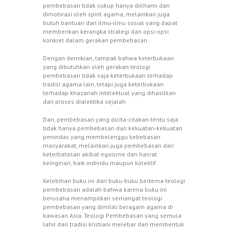
pembebasan tidak cukup hanya diilhami dan
dimotivasi oleh spirit agama, melainkan juga
butuh bantuan dari ilmu-ilmu sosial yang dapat
memberikan kerangka strategi dan opsi-opsi
konkret dalam gerakan pembebasan.
Dengan demikian, tampak bahwa keterbukaan
yang dibutuhkan oleh gerakan teologi
pembebasan tidak saja keterbukaan terhadap
tradisi agama lain, tetapi juga keterbukaan
terhadap khazanah intelektual yang dihasilkan
dari proses dialektika sejarah.
Dan, pembebasan yang dicita-citakan tentu saja
tidak hanya pembebasan dari kekuatan-kekuatan
penindas yang membelenggu kebebasan
masyarakat, melainkan juga pembebasan dari
keterbatasan akibat egoisme dan hasrat
keinginan, baik individu maupun kolektif.
Kelebihan buku ini dari buku-buku bertema teologi
pembebasan adalah bahwa karena buku ini
berusaha menampilkan semangat teologi
pembebasan yang dimiliki beragam agama di
kawasan Asia. Teologi Pembebasan yang semula
lahir dari tradisi kristiani melebar dan membentuk