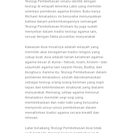
Teologi Pembebasan selalu identik dengan
teologi di wilayah Amerika Latin yang memiliki
orientasi pemikiran agama Kristen. Buku karya
Michael Amaladoss ini berusaha menunjukkan
bahwa dalam perkembangannya semangat
Teologi Pembebasan Kristiani itu juga sudah
menyebar dalam tradisi teologi agama lain,
sesuai dengan fakta pluralitas masyarakat.
Kawasan Asia misalnya adalah wilayah yang
memiliki akar keragaman tradisi religius yang
cukup kuat. Asia adalah tanah kelahiran agama-
agama besar di dunia—Yahudi, Islam, Kristen—dan
sejumlah agama lain seperti Hindu, Budha, dan
Konghucu. Karena itu, Teologi Pembebasan dalam
pemikiran Amaladoss seolah diproklamasikan
sebagai teologi orang-orang beriman yang ingin
lepas dari ketertindasan struktural yang dialami
masyarakat. Memang, setiap agama menurut
Amaladoss memiliki segi-segi yang
membebaskan dan nabi-nabi yang berusaha
menyoroti unsur-unsur pembebasan dalam
menafsirkan tradisi agama secara kreatif dan
relevan.
Latar belakang Teologi Pembebasan Asia tidak
jauh berbeda dengan teologi pembebasan di