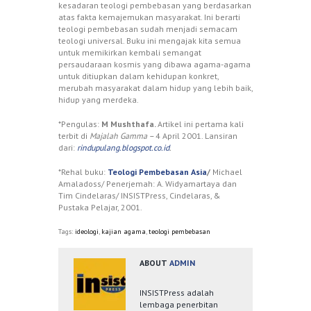
kesadaran teologi pembebasan yang berdasarkan
atas fakta kemajemukan masyarakat. Ini berarti
teologi pembebasan sudah menjadi semacam
teologi universal. Buku ini mengajak kita semua
untuk memikirkan kembali semangat
persaudaraan kosmis yang dibawa agama-agama
untuk ditiupkan dalam kehidupan konkret,
merubah masyarakat dalam hidup yang lebih baik,
hidup yang merdeka.
*Pengulas:
M Mushthafa.
Artikel ini pertama kali
terbit di
Majalah Gamma –
4 April 2001. Lansiran
dari:
rindupulang.blogspot.co.id
.
*Rehal buku:
Teologi Pembebasan Asia
/
Michael
Amaladoss/ Penerjemah: A. Widyamartaya dan
Tim Cindelaras/ INSISTPress, Cindelaras, &
Pustaka Pelajar, 2001.
Tags:
ideologi
,
kajian agama
,
teologi pembebasan
ABOUT
ADMIN
INSISTPress adalah
lembaga penerbitan