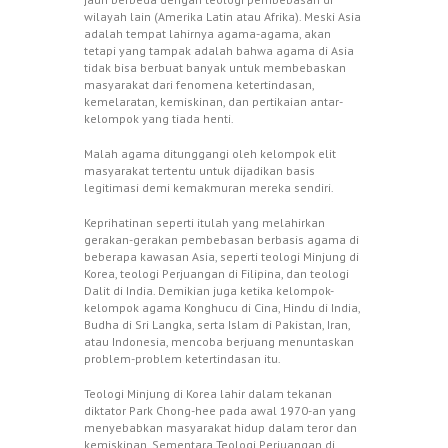
wilayah lain (Amerika Latin atau Afrika). Meski Asia
adalah tempat lahirnya agama-agama, akan
tetapi yang tampak adalah bahwa agama di Asia
tidak bisa berbuat banyak untuk membebaskan
masyarakat dari fenomena ketertindasan,
kemelaratan, kemiskinan, dan pertikaian antar-
kelompok yang tiada henti.
Malah agama ditunggangi oleh kelompok elit
masyarakat tertentu untuk dijadikan basis
legitimasi demi kemakmuran mereka sendiri.
Keprihatinan seperti itulah yang melahirkan
gerakan-gerakan pembebasan berbasis agama di
beberapa kawasan Asia, seperti teologi Minjung di
Korea, teologi Perjuangan di Filipina, dan teologi
Dalit di India. Demikian juga ketika kelompok-
kelompok agama Konghucu di Cina, Hindu di India,
Budha di Sri Langka, serta Islam di Pakistan, Iran,
atau Indonesia, mencoba berjuang menuntaskan
problem-problem ketertindasan itu.
Teologi Minjung di Korea lahir dalam tekanan
diktator Park Chong-hee pada awal 1970-an yang
menyebabkan masyarakat hidup dalam teror dan
kemiskinan. Sementara Teologi Perjuangan di