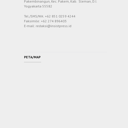
Pakembinangun, Kec. Pakem, Kab. Sleman, D.I.
Yogyakarta 55582
Tel./SMS/WA: +62 851 0259 4244
Faksimile: +62 274 896403
E-mail: redaksi@insistpress.id
PETA/MAP