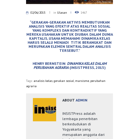
02/06/2015
in
Ulasan
1467
“GERAKAN-GERAKAN AKTIVIS MEMBUTUHKAN
ANALISIS YANG EFEKTIF ATAS REALITAS SOSIAL
YANG KOMPLEKS DAN KONTRADIKTIF YANG
MEREKA USAHAKAN UNTUK DIUBAH. DALAM DUNIA
KAPITALIS, USAHA MEMAHAMI DINAMIKA KELAS
HARUS SELALU MENJADI TITIK BERANGKAT DAN
MERUPAKAN ELEMEN SENTRAL DALAM ANALISIS
TERSEBUT.”
HENRY BERNSTEIN:
DINAMIKA KELAS DALAM
PERUBAHAN AGRARIA
(INSISTPRESS, 2015)
Tags:
analisis kelas
,
gerakan sosial
,
marxisme
,
perubahan
agraria
ABOUT
ADMIN
INSISTPress adalah
lembaga penerbitan
berkedudukan di
Yogyakarta yang
merupakan anggota dari