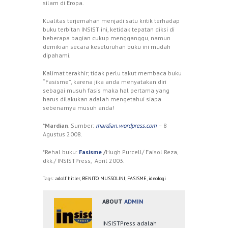
silam di Eropa.
Kualitas terjemahan menjadi satu kritik terhadap
buku terbitan INSIST ini, ketidak tepatan diksi di
beberapa bagian cukup mengganggu, namun
demikian secara keseluruhan buku ini mudah
dipahami.
Kalimat terakhir; tidak perlu takut membaca buku
“Fasisme”, karena jika anda menyatakan diri
sebagai musuh fasis maka hal pertama yang
harus dilakukan adalah mengetahui siapa
sebenarnya musuh anda!
*
Mardian
. Sumber:
mardian.wordpress.com
–
8
Agustus 2008.
*Rehal buku:
Fasisme
/
Hugh Purcell/ Faisol Reza,
dkk./ INSISTPress, April 2003.
Tags:
adolf hitler
,
BENITO MUSSOLINI
,
FASISME
,
ideologi
ABOUT
ADMIN
INSISTPress adalah