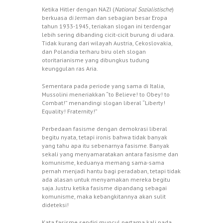
Ketika Hitler dengan NAZI (
National Sozialistische
)
berkuasa di Jerman dan sebagian besar Eropa
tahun 1933-1945, teriakan slogan ini terdengar
lebih sering dibanding cicit-cicit burung di udara.
Tidak kurang dari wilayah Austria, Cekoslovakia,
dan Polandia terharu biru oleh slogan
otoritarianisme yang dibungkus tudung
keunggulan ras Aria.
Sementara pada periode yang sama di Italia,
Mussolini meneriakkan “to Believe! to Obey! to
Combat!” menandingi slogan liberal “Liberty!
Equality! Fraternity!”
Perbedaan fasisme dengan demokrasi liberal
begitu nyata, tetapi ironis bahwa tidak banyak
yang tahu apa itu sebenarnya fasisme. Banyak
sekali yang menyamaratakan antara fasisme dan
komunisme, keduanya memang sama-sama
pernah menjadi hantu bagi peradaban, tetapi tidak
ada alasan untuk menyamakan mereka begitu
saja. Justru ketika fasisme dipandang sebagai
komunisme, maka kebangkitannya akan sulit
dideteksi!
Kata fasisme sendiri muncul pertama kali pada