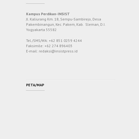
Kampus Perdikan-INSIST
Jl. Kaliurang Km. 18, Sempu-Sambirejo, Desa
Pakembinangun, Kec. Pakem, Kab. Sleman, D.I.
Yogyakarta 55582
Tel./SMS/WA: +62 851 0259 4244
Faksimile: +62 274 896403
E-mail: redaksi@insistpress.id
PETA/MAP