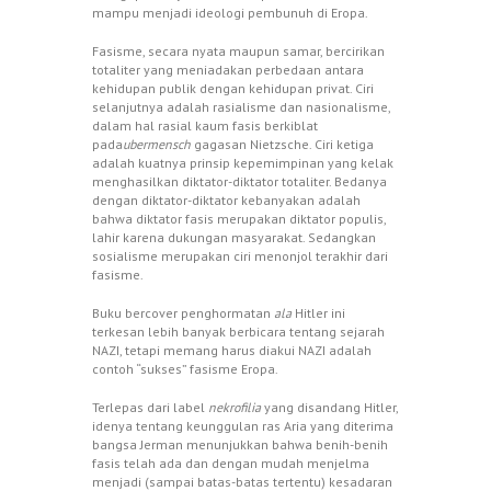
mampu menjadi ideologi pembunuh di Eropa.
Fasisme, secara nyata maupun samar, bercirikan
totaliter yang meniadakan perbedaan antara
kehidupan publik dengan kehidupan privat. Ciri
selanjutnya adalah rasialisme dan nasionalisme,
dalam hal rasial kaum fasis berkiblat
pada
ubermensch
gagasan Nietzsche. Ciri ketiga
adalah kuatnya prinsip kepemimpinan yang kelak
menghasilkan diktator-diktator totaliter.
Bedanya
dengan diktator-diktator kebanyakan adalah
bahwa diktator fasis merupakan diktator populis,
lahir karena dukungan masyarakat. Sedangkan
sosialisme merupakan ciri menonjol terakhir dari
fasisme.
Buku bercover penghormatan
ala
Hitler ini
terkesan lebih banyak berbicara tentang sejarah
NAZI, tetapi memang harus diakui NAZI adalah
contoh “sukses” fasisme Eropa.
Terlepas dari label
nekrofilia
yang disandang Hitler,
idenya tentang keunggulan ras Aria yang diterima
bangsa Jerman menunjukkan bahwa benih-benih
fasis telah ada dan dengan mudah menjelma
menjadi (sampai batas-batas tertentu) kesadaran