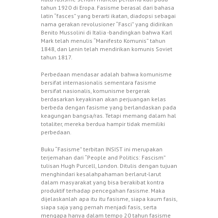
tahun 1920 di Eropa. Fasisme berasal dari bahasa
latin “fasces” yang berarti ikatan, diadopsi sebagai
nama gerakan revolusioner “Fasci” yang didirikan
Benito Mussolini di Italia -bandingkan bahwa Karl
Mark telah menulis “Manifesto Komunis” tahun
1848, dan Lenin telah mendirikan komunis Soviet
tahun 1817.
Perbedaan mendasar adalah bahwa komunisme
bersifat internasionalis sementara fasisme
bersifat nasionalis, komunisme bergerak
berdasarkan keyakinan akan perjuangan kelas
berbeda dengan fasisme yang berlandaskan pada
keagungan bangsa/ras. Tetapi memang dalam hal
totaliter, mereka berdua hampir tidak memiliki
perbedaan.
Buku “Fasisme” terbitan INSIST ini merupakan
terjemahan dari “People and Politics: Fascism”
tulisan Hugh Purcell, London. Ditulis dengan tujuan
menghindari kesalahpahaman berlarut-larut
dalam masyarakat yang bisa berakibat kontra
produktif terhadap pencegahan fasisme. Maka
dijelaskanlah apa itu itu fasisme, siapa kaum fasis,
siapa saja yang pernah menjadi fasis, serta
mengapa hanya dalam tempo 20 tahun fasisme