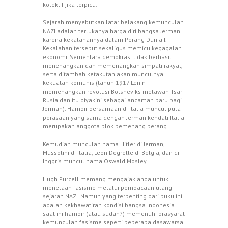
kolektif jika terpicu.
Sejarah menyebutkan latar belakang kemunculan
NAZI adalah terlukanya harga diri bangsa Jerman
karena kekalahannya dalam Perang Dunia I.
Kekalahan tersebut sekaligus memicu kegagalan
ekonomi. Sementara demokrasi tidak berhasil
menenangkan dan memenangkan simpati rakyat,
serta ditambah ketakutan akan munculnya
kekuatan komunis (tahun 1917 Lenin
memenangkan revolusi Bolsheviks melawan Tsar
Rusia dan itu diyakini sebagai ancaman baru bagi
Jerman). Hampir bersamaan di Italia muncul pula
perasaan yang sama dengan Jerman kendati Italia
merupakan anggota blok pemenang perang.
Kemudian munculah nama Hitler di Jerman,
Mussolini di Italia, Leon Degrelle di Belgia, dan di
Inggris muncul nama Oswald Mosley.
Hugh Purcell memang mengajak anda untuk
menelaah fasisme melalui pembacaan ulang
sejarah NAZI. Namun yang terpenting dari buku ini
adalah kekhawatiran kondisi bangsa Indonesia
saat ini hampir (atau sudah?) memenuhi prasyarat
kemunculan fasisme seperti beberapa dasawarsa