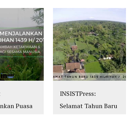
t
INSISTPress:
ankan Puasa
Selamat Tahun Baru
an 1439
1439 Hijriyah
islam
,
PLURALISME
 M