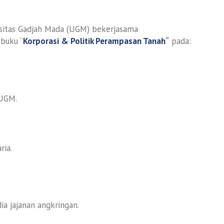
rsitas Gadjah Mada (UGM) bekerjasama
buku “
Korporasi & Politik Perampasan Tanah
“
pada:
 UGM.
ria.
ia jajanan angkringan.