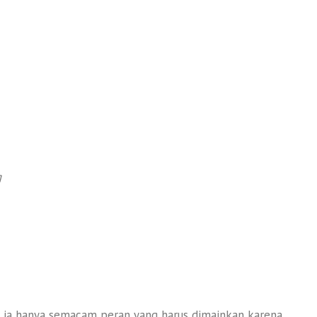
g
n ia hanya semacam peran yang harus dimainkan karena