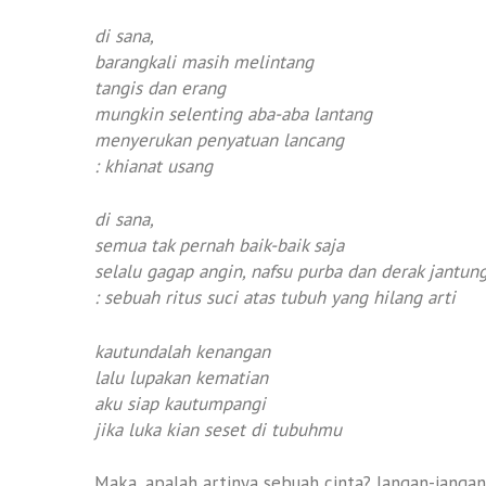
di sana,
barangkali masih melintang
tangis dan erang
mungkin selenting aba-aba lantang
menyerukan penyatuan lancang
: khianat usang
di sana,
semua tak pernah baik-baik saja
selalu gagap angin, nafsu purba dan derak jantun
: sebuah ritus suci atas tubuh yang hilang arti
kautundalah kenangan
lalu lupakan kematian
aku siap kautumpangi
jika luka kian seset di tubuhmu
Maka, apalah artinya sebuah cinta? Jangan-janga