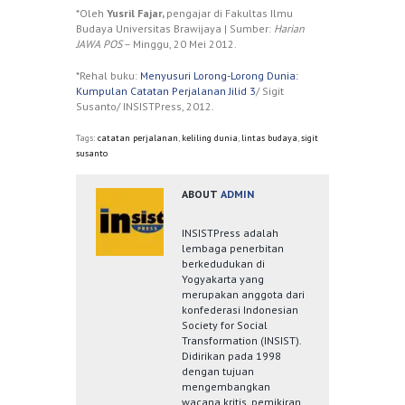
*Oleh
Yusril Fajar,
pengajar di Fakultas Ilmu
Budaya Universitas Brawijaya | Sumber:
Harian
JAWA POS
– Minggu, 20 Mei 2012.
*Rehal buku:
Menyusuri Lorong-Lorong Dunia:
Kumpulan Catatan Perjalanan Jilid 3
/ Sigit
Susanto/ INSISTPress, 2012.
Tags:
catatan perjalanan
,
keliling dunia
,
lintas budaya
,
sigit
susanto
ABOUT
ADMIN
INSISTPress adalah
lembaga penerbitan
berkedudukan di
Yogyakarta yang
merupakan anggota dari
konfederasi Indonesian
Society for Social
Transformation (INSIST).
Didirikan pada 1998
dengan tujuan
mengembangkan
wacana kritis, pemikiran