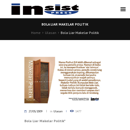
BOLA LIAR MAKELAR POLITIK
Home
Ulasan
Bola Liar Makelar Politik
27/05/2009
in
Ulasan
1477
Bola Liar Makelar Politik*