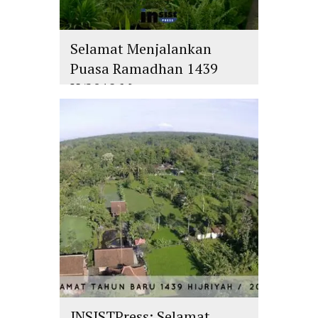
Selamat Menjalankan
Puasa Ramadhan 1439
H/2018 M
islam
,
PLURALISME
INSISTPress: Selamat