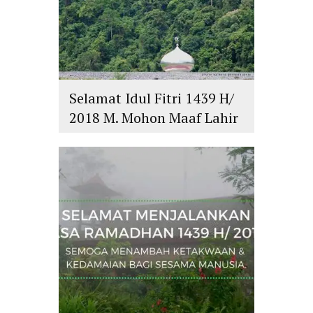
Selamat Idul Fitri 1439 H/
2018 M. Mohon Maaf Lahir
dan Batin
islam
,
PLURALISME