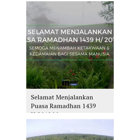
islam
,
PLURALISME
Selamat Menjalankan
Puasa Ramadhan 1439
H/2018 M
islam
,
PLURALISME