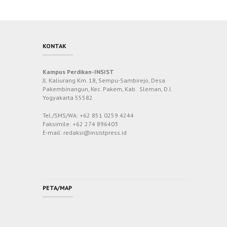
KONTAK
Kampus Perdikan-INSIST
Jl. Kaliurang Km. 18, Sempu-Sambirejo, Desa
Pakembinangun, Kec. Pakem, Kab. Sleman, D.I.
Yogyakarta 55582
Tel./SMS/WA: +62 851 0259 4244
Faksimile: +62 274 896403
E-mail: redaksi@insistpress.id
PETA/MAP