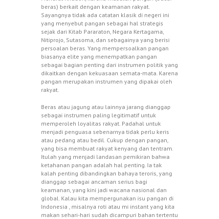
beras) berkait dengan keamanan rakyat.
Sayangnya tidak ada catatan klasik di negeri ini
yang menyebut pangan sebagai hal strategis
sejak dari Kitab Pararaton, Negara Kertagama,
Nitiprojo, Sutasoma, dan sebagainya yang berisi
persoalan beras. Yang mempersoalkan pangan
biasanya elite yang menempatkan pangan
sebagai bagian penting dari instrumen politik yang
dikaitkan dengan kekuasaan semata-mata. Karena
pangan merupakan instrumen yang dipakai oleh
rakyat.
Beras atau jagung atau lainnya jarang dianggap
sebagai instrumen paling legitimatif untuk
memperoleh loyalitas rakyat. Padahal untuk
menjadi penguasa sebenarnya tidak perlu keris
atau pedang atau bedil. Cukup dengan pangan,
yang bisa membuat rakyat kenyang dan tentram.
Itulah yang menjadi landasan pemikiran bahwa
ketahanan pangan adalah hal penting. Ia tak
kalah penting dibandingkan bahaya teroris, yang
dianggap sebagai ancaman serius bagi
keamanan, yang kini jadi wacana nasional dan
global. Kalau kita mempergunakan isu pangan di
Indonesia , misalnya roti atau mi instant yang kita
makan sehari-hari sudah dicampuri bahan tertentu