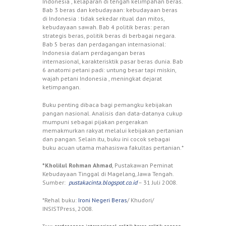
Indonesia , kelaparan di tengah kelimpahan beras.
Bab 3 beras dan kebudayaan: kebudayaan beras
di Indonesia : tidak sekedar ritual dan mitos,
kebudayaan sawah. Bab 4 politik beras: peran
strategis beras, politik beras di berbagai negara.
Bab 5 beras dan perdagangan internasional:
Indonesia dalam perdagangan beras
internasional, karakterisktik pasar beras dunia. Bab
6 anatomi petani padi: untung besar tapi miskin,
wajah petani Indonesia , meningkat dejarat
ketimpangan.
Buku penting dibaca bagi pemangku kebijakan
pangan nasional. Analisis dan data-datanya cukup
mumpuni sebagai pijakan pergerakan
memakmurkan rakyat melalui kebijakan pertanian
dan pangan. Selain itu, buku ini cocok sebagai
buku acuan utama mahasiswa fakultas pertanian.*
*Kholilul Rohman Ahmad
, Pustakawan Peminat
Kebudayaan Tinggal di Magelang, Jawa Tengah.
Sumber:
pustakacinta.blogspot.co.id
– 31 Juli 2008.
*Rehal buku:
Ironi Negeri Beras
/ Khudori/
INSISTPress, 2008.