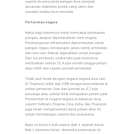
seperti itu persoalan pangan bisa menjadi
ancaman stabilitas politik yang laten dan
sewaktu-waktu bisa meledak.
Pertaruhan negara
Maka bagi Indonesia untuk mencapai ketahanan
pangan, apapun dipertaruhkan oleh negara.
Pembangunan infrastruktur diprioritaskan untuk
pangan. Irigasi, bendungan, jalan, listrik, jembatan,
dan lain-lain. Rakyat digerakkan untuk pangan.
Dari sisi produsen usaha tani padi Indonesia
melibatkan sekitar 25,4 juta rumah tangga petani
atau lebih dari separo jumlah penduduk.
Tidak jauh beda dengan negara-negara Asia lain.
Di Thailand, lebih dari 50% tenaga kerja bekerja di
sektor pertanian. Dan dari jumlah itu 3,7 juta
keluarga atau sekitar 66% merupakan petani padi.
Pemerintah di negara-negara di kawasan Asia,
seperti Vietnam, Filipina, Cina, India, dan Thailand
juga telah mengeluarkan dana jutaan dilar AS
untuk membangun sarana dan prasarana.
Buku ini berisi 6 bab utama. Bab 1 sejarah beras.
Bab 2 ekonomi beras: dinamika perberasan di