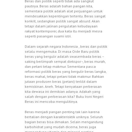
Beras dan politik seperti tidak ada sangkut
pautnya. Beras adalah bahan pangan kita,
sementara politik adalah alat perjuangan untuk
mendesakkan kepentingan tertentu. Beras sangat
konkrit, sedangkan politik sangat absurd. Akan
tetapi dalam jalinan pergulatan kebudayaan
rakyat kontemporer, dua kata itu menjadi mesra
seperti pasangan suami istri.
Dalam sejarah negara Indonesia , beras dan politik
selalu mengemuka. Di masa Orde Baru politik
beras yang bergulir adalah swasembada beras –
saking berlimpah sempat diekspor–, beras murah,
dan petani tetap makmur. Sementara pasca
reformasi politik beras yang bergulir beras langka,
beras mahal, tetapi petani tidak makmur. Bahkan
jutaan produsen beras (petani) terlilit dalam
kemiskinan. Aneh. Tetapi kenyataan perberasan
kita dewasa ini demikian adanya. Adakah yang
salah dengan perberasan kita? Buku Ironi Negeri
Beras ini mencoba mengulitinya.
Beras menjadi pangan penting tak lain karena
bertalian dengan karakterisktik uniknya. Seluruh
bagian beras bisa dimakan. Selain mengandung
karbohidrat yang mudah dicerna, beras juga
mengandung vitamin dan mineral penting.