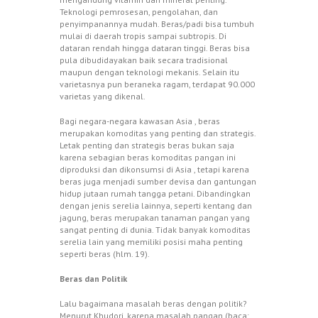
Teknologi pemrosesan, pengolahan, dan
penyimpanannya mudah. Beras/padi bisa tumbuh
mulai di daerah tropis sampai subtropis. Di
dataran rendah hingga dataran tinggi. Beras bisa
pula dibudidayakan baik secara tradisional
maupun dengan teknologi mekanis. Selain itu
varietasnya pun beraneka ragam, terdapat 90.000
varietas yang dikenal.
Bagi negara-negara kawasan Asia , beras
merupakan komoditas yang penting dan strategis.
Letak penting dan strategis beras bukan saja
karena sebagian beras komoditas pangan ini
diproduksi dan dikonsumsi di Asia , tetapi karena
beras juga menjadi sumber devisa dan gantungan
hidup jutaan rumah tangga petani. Dibandingkan
dengan jenis serelia lainnya, seperti kentang dan
jagung, beras merupakan tanaman pangan yang
sangat penting di dunia. Tidak banyak komoditas
serelia lain yang memiliki posisi maha penting
seperti beras (hlm. 19).
Beras dan Politik
Lalu bagaimana masalah beras dengan politik?
Menurut Khudori, karena masalah pangan (baca: