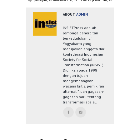
Tags:
perdagangan internasional
,
politik beras
,
politik pangan
ABOUT
ADMIN
INSISTPress adalah
lembaga penerbitan
berkedudukan di
Yogyakarta yang
merupakan anggota dari
konfederasi Indonesian
Society for Social
Transformation (INSIST).
Didirikan pada 1998
dengan tujuan
mengembangkan
wacana kritis, pemikiran
alternatif, dan gagasan-
gagasan baru tentang
transformasi sosial.