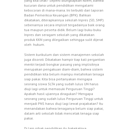
yang kita lihat? Seperti diungkapkan Roem, bahwa
kucuran dana untuk pendidikan mengalami
kebocoran di mana-mana. Ini terbukti dari laporan
Badan Pemeriksa Keuangan (BPK). Bahkan
dikatakan, diterapkannya sekolah Inpres (SD, SMP)
sebenarnya secara implisit tergadainya baik orang
tua maupun peserta didik. Belum lagi buku-buku
Inpres dan seragam sekolah yang dikatakan
produk KKN yang dilegalkan sehingga sulit dijerat
oleh hukum.
Sistem kurikulum dan sistem manajemen sekolah
juga disoroti. Dikatakan hampir tiap kali pergantian
mentri terjadi bongkar pasang yang implisitnya
merupakan pengakuan diam-diam, bahwa sistem
pendidikan kita belum mampu melahirkan tenaga
siap pakai. Kita bisa pertanyakan mengapa
seorang siswa SLTA yang sudah lulus UN harus
diuji lagi untuk memasuki Perguruan Tinggi?
Apakah hasil ujiannya diragukan? Mengapa
seorang yang sudah lulus Perguruan Tinggi untuk
menjadi PNS harus diuji lagi lewat prajabatan? Itu
menandakan bahwa tenaganya belum siap pakai,
dalam arti sekolah tidak mencetak tenaga siap
pakai.
Di lain pihak pendidikan itu hakekatnya