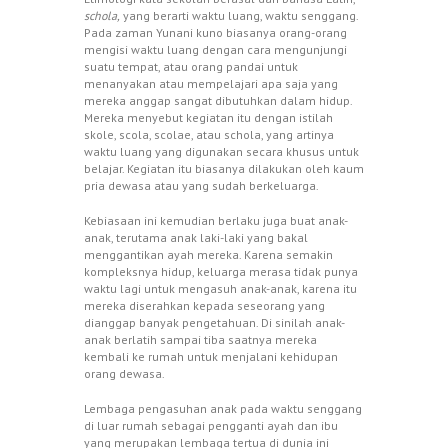
schola,
yang berarti waktu luang, waktu senggang.
Pada zaman Yunani kuno biasanya orang-orang
mengisi waktu luang dengan cara mengunjungi
suatu tempat, atau orang pandai untuk
menanyakan atau mempelajari apa saja yang
mereka anggap sangat dibutuhkan dalam hidup.
Mereka menyebut kegiatan itu dengan istilah
skole, scola, scolae, atau schola, yang artinya
waktu luang yang digunakan secara khusus untuk
belajar. Kegiatan itu biasanya dilakukan oleh kaum
pria dewasa atau yang sudah berkeluarga.
Kebiasaan ini kemudian berlaku juga buat anak-
anak, terutama anak laki-laki yang bakal
menggantikan ayah mereka. Karena semakin
kompleksnya hidup, keluarga merasa tidak punya
waktu lagi untuk mengasuh anak-anak, karena itu
mereka diserahkan kepada seseorang yang
dianggap banyak pengetahuan. Di sinilah anak-
anak berlatih sampai tiba saatnya mereka
kembali ke rumah untuk menjalani kehidupan
orang dewasa.
Lembaga pengasuhan anak pada waktu senggang
di luar rumah sebagai pengganti ayah dan ibu
yang merupakan lembaga tertua di dunia ini