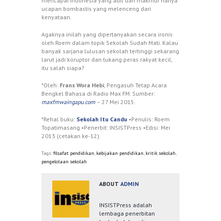
mencapai Indonesia yang adil dan makmur hanya
ucapan bombastis yang melenceng dari
kenyataan.
Agaknya inilah yang dipertanyakan secara ironis
oleh Roem dalam topik Sekolah Sudah Mati. Kalau
banyak sarjana lulusan sekolah tertinggi sekarang
larut jadi koruptor dan tukang peras rakyat kecil,
itu salah siapa?
*Oleh:
Frans Wora Hebi
, Pengasuh Tetap Acara
Bengkel Bahasa di Radio Max FM. Sumber:
maxfmwaingapu.com
– 27 Mei 2015.
*Rehal buku:
Sekolah Itu Candu
•Penulis: Roem
Topatimasang •Penerbit: INSISTPress •Edisi: Mei
2013 (cetakan ke-12).
Tags:
filsafat pendidikan
,
kebijakan pendidikan
,
kritik sekolah
,
pengelolaan sekolah
ABOUT
ADMIN
INSISTPress adalah
lembaga penerbitan