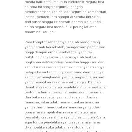
media baik cetak maupun elektronik. Negara kita
selama ini hanya bergumul dengan
pemberantasan korupsi dari sejumlah kementrian,
instasi, pendek kata hampir di semua lini sejak
dari pusat hingga ke daerah-daerah. Kalau tidak
salah negara kita menduduki peringkat atas
dalam hal korupsi.
Para koruptor sebenarnya adalah orang-orang
yang pernah bersekolah, mengenyam pendidikan
tinggi dengan embel-embel titel yang tak
terhitung banyaknya. Seharusnyalah berlaku
ungkapan
nobless oblige
. Semakin tinggi ilmu dan
kedudukan seseorang semakin menyadarkannya
betapa besar tanggung jawab yang diembannya
sehingga menghindari perbuatan-perbuatan naïf
yang merugikan sesama anak bangsa. Dengan
demikian sekolah atau pendidikan itu benar-benar
berfungsi humanisasi, memanusiakan manusia,
dan bukan sebaliknya mendispersonifikasikan
manusia, yakni tidak memanusiakan manusia
yang alhasil menciptakan manusia yang tidak
punya rasa empati dan rasa malu atau rasa
bersalah. Keadaan inilah yang disentil oleh Roem
agar fungsi pendidikan yang sebenarnya harus
dikembalikan. Jika tidak, maka slogan demi