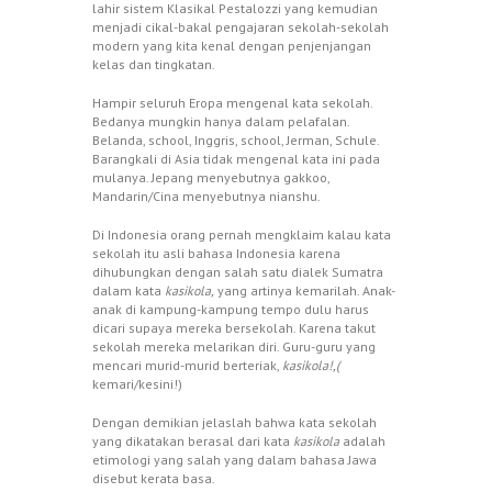
lahir sistem Klasikal Pestalozzi yang kemudian
menjadi cikal-bakal pengajaran sekolah-sekolah
modern yang kita kenal dengan penjenjangan
kelas dan tingkatan.
Hampir seluruh Eropa mengenal kata sekolah.
Bedanya mungkin hanya dalam pelafalan.
Belanda, school, Inggris, school, Jerman, Schule.
Barangkali di Asia tidak mengenal kata ini pada
mulanya. Jepang menyebutnya gakkoo,
Mandarin/Cina menyebutnya nianshu.
Di Indonesia orang pernah mengklaim kalau kata
sekolah itu asli bahasa Indonesia karena
dihubungkan dengan salah satu dialek Sumatra
dalam kata
kasikola,
yang artinya kemarilah. Anak-
anak di kampung-kampung tempo dulu harus
dicari supaya mereka bersekolah. Karena takut
sekolah mereka melarikan diri. Guru-guru yang
mencari murid-murid berteriak,
kasikola!,(
kemari/kesini!)
Dengan demikian jelaslah bahwa kata sekolah
yang dikatakan berasal dari kata
kasikola
adalah
etimologi yang salah yang dalam bahasa Jawa
disebut kerata basa.