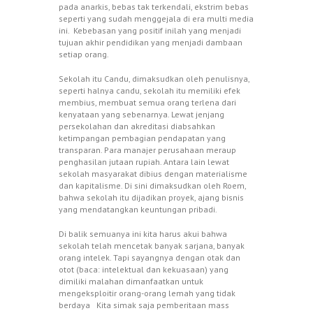
pada anarkis, bebas tak terkendali, ekstrim bebas
seperti yang sudah menggejala di era multi media
ini. Kebebasan yang positif inilah yang menjadi
tujuan akhir pendidikan yang menjadi dambaan
setiap orang.
Sekolah itu Candu, dimaksudkan oleh penulisnya,
seperti halnya candu, sekolah itu memiliki efek
membius, membuat semua orang terlena dari
kenyataan yang sebenarnya. Lewat jenjang
persekolahan dan akreditasi diabsahkan
ketimpangan pembagian pendapatan yang
transparan. Para manajer perusahaan meraup
penghasilan jutaan rupiah. Antara lain lewat
sekolah masyarakat dibius dengan materialisme
dan kapitalisme. Di sini dimaksudkan oleh Roem,
bahwa sekolah itu dijadikan proyek, ajang bisnis
yang mendatangkan keuntungan pribadi.
Di balik semuanya ini kita harus akui bahwa
sekolah telah mencetak banyak sarjana, banyak
orang intelek. Tapi sayangnya dengan otak dan
otot (baca: intelektual dan kekuasaan) yang
dimiliki malahan dimanfaatkan untuk
mengeksploitir orang-orang lemah yang tidak
berdaya Kita simak saja pemberitaan mass