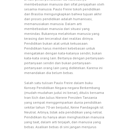
membebaskan manusia dari sifat penjajahan oleh
sesama manusia. Paulo Freire tokoh pendidikan
dari Brasilia mengungkapkan bahwa tujuan akhir
dari proses pendidikan adalah humanisasi,
memanusiakan manusia. Dalam arti
membebaskan manusia dari situasi yang
menindas. Bukannya melahirkan manusia yang
terasing dan tercerabut dari realitas dirinya.
Pendidikan bukan alat untuk kekuasaan.
Pendidikan harus memberi kebebasan untuk
mengatakan dengan kata-katanya sendiri, bukan
kata-kata orang lain. Bertanya dengan pertanyaan-
pertanyaan sendiri dan bukan pertanyaan-
pertanyaan orang lain yang didiktekan. Karena ini
menandakan dia belum bebas.
Salah satu tulisan Paulo Freire dalam buku
Konsep Pendidikan Negara-negara Berkembang
(mudah-mudahan judul ini benar), ditulis bersama
Ivan Ilich dan Julius Nierere Presiden Tanzania
yang sempat menggemparkan dunia pendidikan
sekitar tahun 70-an berjudul, Keine Paedagogik ist
Neutral. Artinya, tidak ada pendidikan yang netral.
Pendidikan itu hanya akan menghasilkan manusia
yang taat, dalam arti terjajah, dan manusia yang
bebas. Asalkan bebas di sini jangan menjurus