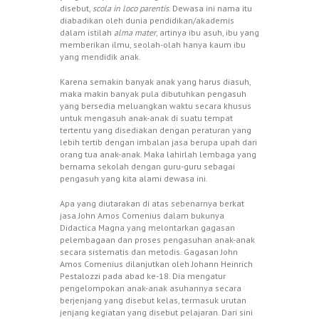
disebut,
scola in loco parentis
. Dewasa ini nama itu
diabadikan oleh dunia pendidikan/akademis
dalam istilah
alma mater
, artinya ibu asuh, ibu yang
memberikan ilmu, seolah-olah hanya kaum ibu
yang mendidik anak.
Karena semakin banyak anak yang harus diasuh,
maka makin banyak pula dibutuhkan pengasuh
yang bersedia meluangkan waktu secara khusus
untuk mengasuh anak-anak di suatu tempat
tertentu yang disediakan dengan peraturan yang
lebih tertib dengan imbalan jasa berupa upah dari
orang tua anak-anak. Maka lahirlah lembaga yang
bernama sekolah dengan guru-guru sebagai
pengasuh yang kita alami dewasa ini.
Apa yang diutarakan di atas sebenarnya berkat
jasa John Amos Comenius dalam bukunya
Didactica Magna yang melontarkan gagasan
pelembagaan dan proses pengasuhan anak-anak
secara sistematis dan metodis. Gagasan John
Amos Comenius dilanjutkan oleh Johann Heinrich
Pestalozzi pada abad ke-18. Dia mengatur
pengelompokan anak-anak asuhannya secara
berjenjang yang disebut kelas, termasuk urutan
jenjang kegiatan yang disebut pelajaran. Dari sini