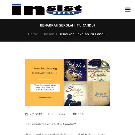
BENARKAH SEKOLAH ITU CANDU?
Home
Ulasan
Benarkah Sekolah Itu Candu?
27/05/2015
in
Ulasan
1532
Benarkah Sekolah Itu Candu?*
Etimologi kata sekolah berasal dari bahasa Latin,