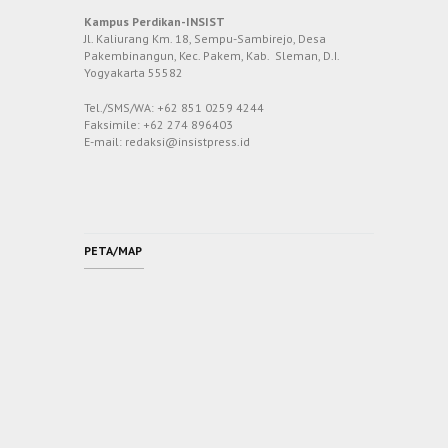
Kampus Perdikan-INSIST
Jl. Kaliurang Km. 18, Sempu-Sambirejo, Desa
Pakembinangun, Kec. Pakem, Kab. Sleman, D.I.
Yogyakarta 55582
Tel./SMS/WA: +62 851 0259 4244
Faksimile: +62 274 896403
E-mail: redaksi@insistpress.id
PETA/MAP