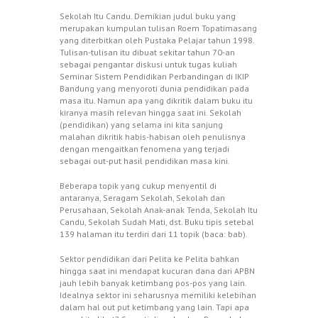
Sekolah Itu Candu. Demikian judul buku yang
merupakan kumpulan tulisan Roem Topatimasang
yang diterbitkan oleh Pustaka Pelajar tahun 1998.
Tulisan-tulisan itu dibuat sekitar tahun 70-an
sebagai pengantar diskusi untuk tugas kuliah
Seminar Sistem Pendidikan Perbandingan di IKIP
Bandung yang menyoroti dunia pendidikan pada
masa itu. Namun apa yang dikritik dalam buku itu
kiranya masih relevan hingga saat ini. Sekolah
(pendidikan) yang selama ini kita sanjung
malahan dikritik habis-habisan oleh penulisnya
dengan mengaitkan fenomena yang terjadi
sebagai out-put hasil pendidikan masa kini.
Beberapa topik yang cukup menyentil di
antaranya, Seragam Sekolah, Sekolah dan
Perusahaan, Sekolah Anak-anak Tenda, Sekolah Itu
Candu, Sekolah Sudah Mati, dst. Buku tipis setebal
139 halaman itu terdiri dari 11 topik (baca: bab).
Sektor pendidikan dari Pelita ke Pelita bahkan
hingga saat ini mendapat kucuran dana dari APBN
jauh lebih banyak ketimbang pos-pos yang lain.
Idealnya sektor ini seharusnya memiliki kelebihan
dalam hal out put ketimbang yang lain. Tapi apa