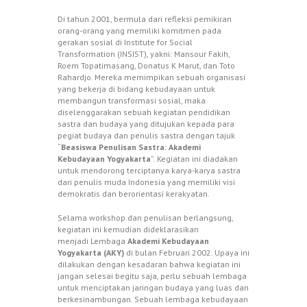
Di tahun 2001, bermula dari refleksi pemikiran
orang-orang yang memiliki komitmen pada
gerakan sosial di Institute for Social
Transformation (INSIST), yakni: Mansour Fakih,
Roem Topatimasang, Donatus K Marut, dan Toto
Rahardjo. Mereka memimpikan sebuah organisasi
yang bekerja di bidang kebudayaan untuk
membangun transformasi sosial, maka
diselenggarakan sebuah kegiatan pendidikan
sastra dan budaya yang ditujukan kepada para
pegiat budaya dan penulis sastra dengan tajuk
“
Beasiswa Penulisan Sastra: Akademi
Kebudayaan Yogyakarta
”. Kegiatan ini diadakan
untuk mendorong terciptanya karya-karya sastra
dari penulis muda Indonesia yang memiliki visi
demokratis dan berorientasi kerakyatan.
Selama workshop dan penulisan berlangsung,
kegiatan ini kemudian dideklarasikan
menjadi Lembaga
Akademi Kebudayaan
Yogyakarta (AKY)
di bulan Februari 2002. Upaya ini
dilakukan dengan kesadaran bahwa kegiatan ini
jangan selesai begitu saja, perlu sebuah lembaga
untuk menciptakan jaringan budaya yang luas dan
berkesinambungan. Sebuah lembaga kebudayaan