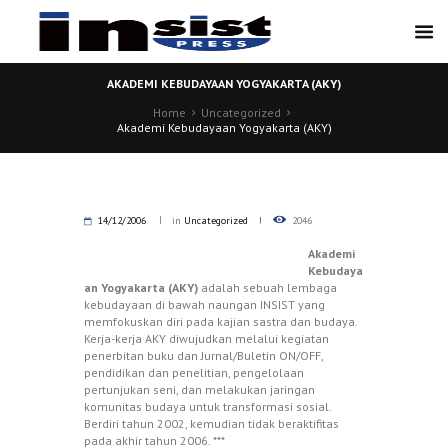
AKADEMI KEBUDAYAAN YOGYAKARTA (AKY)
Home
Uncategorized
Akademi Kebudayaan Yogyakarta (AKY)
14/12/2006
in
Uncategorized
2046
Akademi
Kebudaya
an Yogyakarta (AKY)
adalah sebuah lembaga
kebudayaan di bawah naungan INSIST yang
memfokuskan diri pada kajian sastra dan budaya.
Kerja-kerja AKY diwujudkan melalui kegiatan
penerbitan buku dan Jurnal/Buletin ON/OFF,
pendidikan dan penelitian, pengelolaan
pertunjukan seni, dan melakukan jaringan
komunitas budaya untuk transformasi sosial.
Berdiri tahun 2002, kemudian tidak beraktifitas
pada akhir tahun 2006. ***