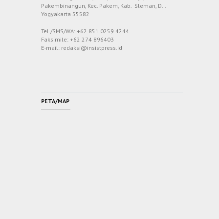
Pakembinangun, Kec. Pakem, Kab. Sleman, D.I.
Yogyakarta 55582
Tel./SMS/WA: +62 851 0259 4244
Faksimile: +62 274 896403
E-mail: redaksi@insistpress.id
PETA/MAP