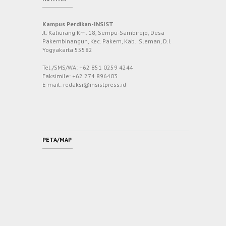
Kampus Perdikan-INSIST
Jl. Kaliurang Km. 18, Sempu-Sambirejo, Desa
Pakembinangun, Kec. Pakem, Kab. Sleman, D.I.
Yogyakarta 55582
Tel./SMS/WA: +62 851 0259 4244
Faksimile: +62 274 896403
E-mail: redaksi@insistpress.id
PETA/MAP