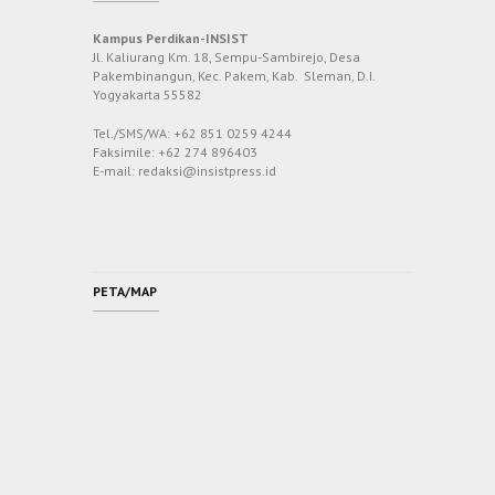
Kampus Perdikan-INSIST
Jl. Kaliurang Km. 18, Sempu-Sambirejo, Desa
Pakembinangun, Kec. Pakem, Kab. Sleman, D.I.
Yogyakarta 55582
Tel./SMS/WA: +62 851 0259 4244
Faksimile: +62 274 896403
E-mail: redaksi@insistpress.id
PETA/MAP