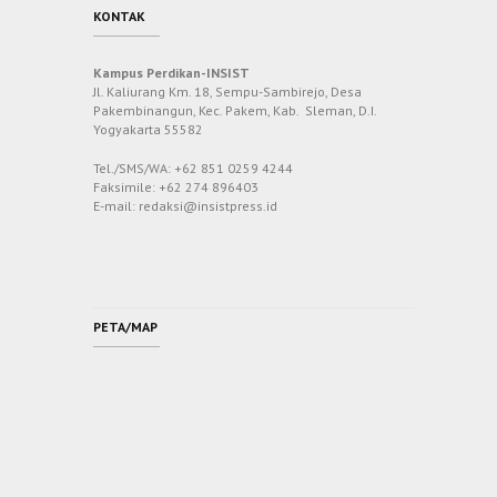
KONTAK
Kampus Perdikan-INSIST
Jl. Kaliurang Km. 18, Sempu-Sambirejo, Desa
Pakembinangun, Kec. Pakem, Kab. Sleman, D.I.
Yogyakarta 55582
Tel./SMS/WA: +62 851 0259 4244
Faksimile: +62 274 896403
E-mail: redaksi@insistpress.id
PETA/MAP