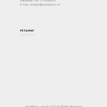
Faksimile: +62 274 896403
E-mail: redaksi@insistpress.id
PETA/MAP
InsistPress.com © 2017 All Rights Reserved