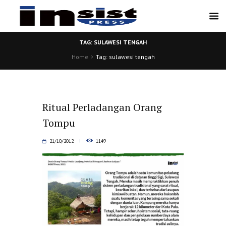
TAG: SULAWESI TENGAH
Home
Tag: sulawesi tengah
Ritual Perladangan Orang
Tompu
21/10/2012
1149