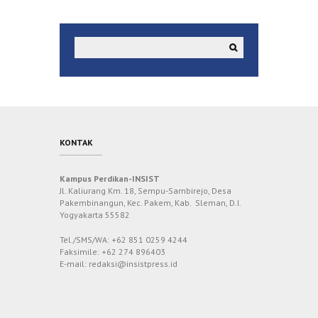
KONTAK
Kampus Perdikan-INSIST
Jl. Kaliurang Km. 18, Sempu-Sambirejo, Desa
Pakembinangun, Kec. Pakem, Kab. Sleman, D.I.
Yogyakarta 55582
Tel./SMS/WA: +62 851 0259 4244
Faksimile: +62 274 896403
E-mail: redaksi@insistpress.id