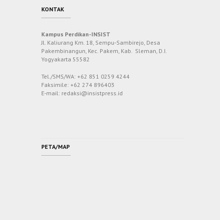
KONTAK
Kampus Perdikan-INSIST
Jl. Kaliurang Km. 18, Sempu-Sambirejo, Desa
Pakembinangun, Kec. Pakem, Kab. Sleman, D.I.
Yogyakarta 55582
Tel./SMS/WA: +62 851 0259 4244
Faksimile: +62 274 896403
E-mail: redaksi@insistpress.id
PETA/MAP