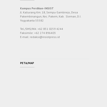
Kampus Perdikan-INSIST
Jl. Kaliurang Km. 18, Sempu-Sambirejo, Desa
Pakembinangun, Kec. Pakem, Kab. Sleman, D.I.
Yogyakarta 55582
Tel./SMS/WA: +62 851 0259 4244
Faksimile: +62 274 896403
E-mail: redaksi@insistpress.id
PETA/MAP