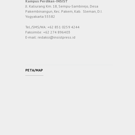
Kampus Perdikan-INSIST
Jl. Kaliurang Km. 18, Sempu-Sambirejo, Desa
Pakembinangun, Kec. Pakem, Kab. Sleman, D.I.
Yogyakarta 55582
Tel./SMS/WA: +62 851 0259 4244
Faksimile: +62 274 896403
E-mail: redaksi@insistpress.id
PETA/MAP