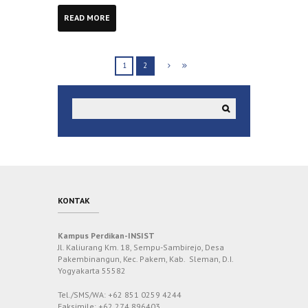
READ MORE
1
2
KONTAK
Kampus Perdikan-INSIST
Jl. Kaliurang Km. 18, Sempu-Sambirejo, Desa
Pakembinangun, Kec. Pakem, Kab. Sleman, D.I.
Yogyakarta 55582
Tel./SMS/WA: +62 851 0259 4244
Faksimile: +62 274 896403