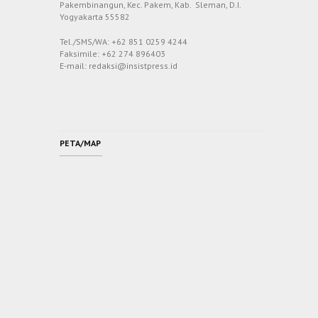
Pakembinangun, Kec. Pakem, Kab. Sleman, D.I.
Yogyakarta 55582
Tel./SMS/WA: +62 851 0259 4244
Faksimile: +62 274 896403
E-mail: redaksi@insistpress.id
PETA/MAP