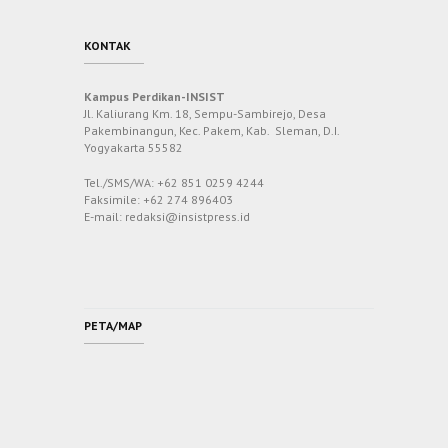
KONTAK
Kampus Perdikan-INSIST
Jl. Kaliurang Km. 18, Sempu-Sambirejo, Desa
Pakembinangun, Kec. Pakem, Kab. Sleman, D.I.
Yogyakarta 55582
Tel./SMS/WA: +62 851 0259 4244
Faksimile: +62 274 896403
E-mail: redaksi@insistpress.id
PETA/MAP