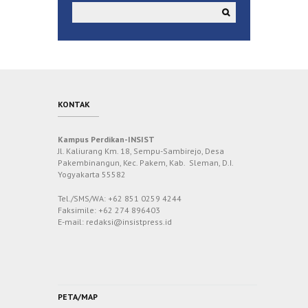
KONTAK
Kampus Perdikan-INSIST
Jl. Kaliurang Km. 18, Sempu-Sambirejo, Desa
Pakembinangun, Kec. Pakem, Kab. Sleman, D.I.
Yogyakarta 55582
Tel./SMS/WA: +62 851 0259 4244
Faksimile: +62 274 896403
E-mail: redaksi@insistpress.id
PETA/MAP