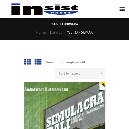
TAG: SANDIWARA
Home
Katalog
Tag: SANDIWARA
Showing the single result