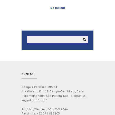
Rp
80.000
KONTAK
Kampus Perdikan-INSIST
Jl. Kaliurang Km. 18, Sempu-Sambirejo, Desa
Pakembinangun, Kec. Pakem, Kab. Sleman, D.I.
Yogyakarta 55582
Tel./SMS/WA: +62 851 0259 4244
Faksimile: +62 274 896403