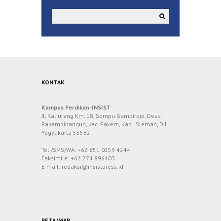
KONTAK
Kampus Perdikan-INSIST
Jl. Kaliurang Km. 18, Sempu-Sambirejo, Desa
Pakembinangun, Kec. Pakem, Kab. Sleman, D.I.
Yogyakarta 55582
Tel./SMS/WA: +62 851 0259 4244
Faksimile: +62 274 896403
E-mail: redaksi@insistpress.id
PETA/MAP