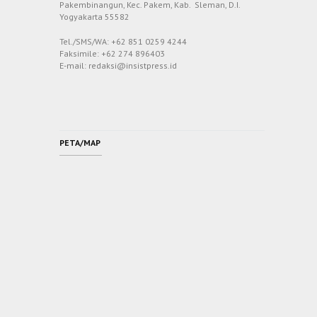
Pakembinangun, Kec. Pakem, Kab. Sleman, D.I.
Yogyakarta 55582
Tel./SMS/WA: +62 851 0259 4244
Faksimile: +62 274 896403
E-mail: redaksi@insistpress.id
PETA/MAP