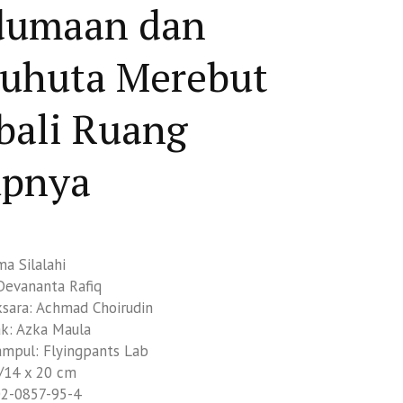
dumaan dan
tuhuta Merebut
ali Ruang
upnya
ma Silalahi
Devananta Rafiq
sara: Achmad Choirudin
k: Azka Maula
mpul: Flyingpants Lab
/14 x 20 cm
02-0857-95-4