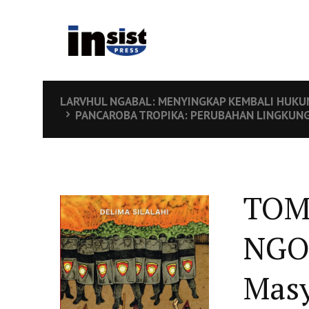
LARVHUL NGABAL: MENYINGKAP KEMBALI HUKUM
PANCAROBA TROPIKA: PERUBAHAN LINGKUNG
TOM
NGO
Masy