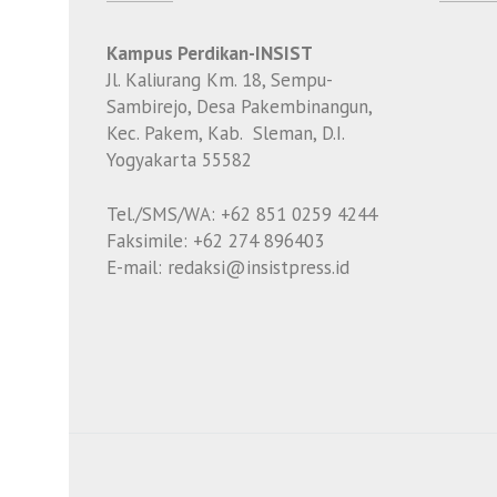
Kampus Perdikan-INSIST
Jl. Kaliurang Km. 18, Sempu-
Sambirejo, Desa Pakembinangun,
Kec. Pakem, Kab. Sleman, D.I.
Yogyakarta 55582
Tel./SMS/WA: +62 851 0259 4244
Faksimile: +62 274 896403
E-mail: redaksi@insistpress.id