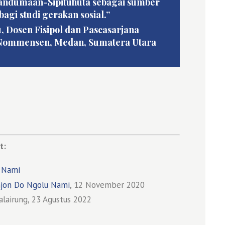
andumaan-Sipituhuta sebagai sumber
agi studi gerakan sosial.”
 Dosen Fisipol dan Pascasarjana
 Nommensen, Medan, Sumatera Utara
t:
 Nami
njon Do Ngolu Nami
, 12 November 2020
alairung, 23 Agustus 2022