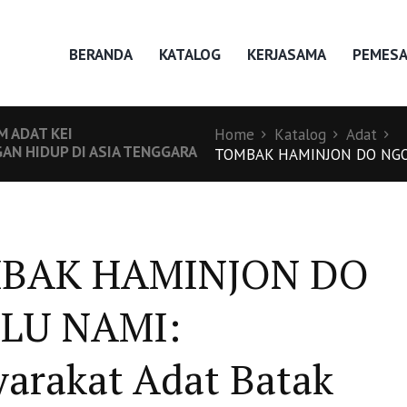
BERANDA
KATALOG
KERJASAMA
PEMES
 ADAT KEI
Home
Katalog
Adat
AN HIDUP DI ASIA TENGGARA
TOMBAK HAMINJON DO NGOLU
BAK HAMINJON DO
LU NAMI:
arakat Adat Batak