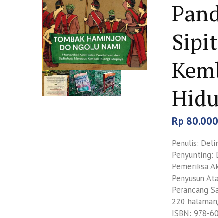
Pan
Sipi
Kemb
Hid
Rp
80.000
Penulis: Deli
Penyunting: 
Pemeriksa Ak
Penyusun Ata
Perancang Sa
220 halaman
ISBN: 978-6