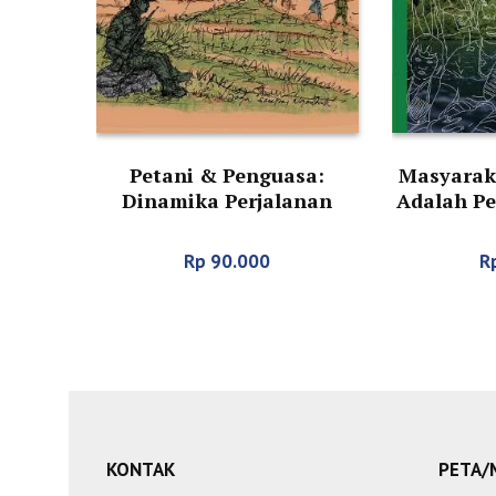
Petani & Penguasa:
Masyarak
Dinamika Perjalanan
Adalah P
Politik Agraria Indonesia
Subjek
Pemilik W
Rp
90.000
R
KONTAK
PETA/