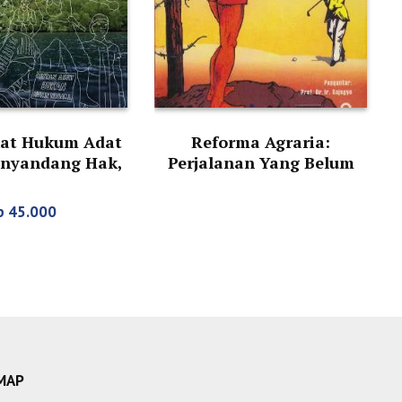
at Hukum Adat
Reforma Agraria:
enyandang Hak,
Perjalanan Yang Belum
 Hukum, dan
Berakhir
ilayah Adatnya
p
45.000
MAP