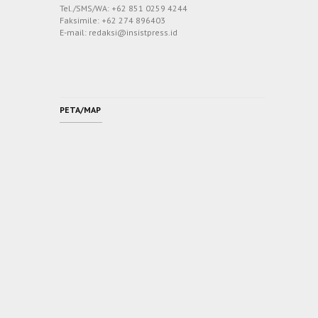
Tel./SMS/WA: +62 851 0259 4244
Faksimile: +62 274 896403
E-mail: redaksi@insistpress.id
PETA/MAP