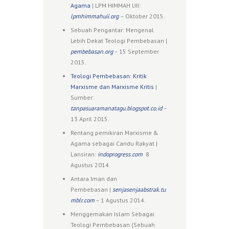
Agama
| LPM HIMMAH UII:
lpmhimmahuii.org
– Oktober 2015.
Sebuah Pengantar: Mengenal
Lebih Dekat Teologi Pembebasan |
pembebasan.org
– 15 September
2015.
Teologi Pembebasan: Kritik
Marxisme dan Marxisme Kritis
|
Sumber:
tanpasuaramanatagu.blogspot.co.id
–
13 April 2015.
Rentang pemikiran Marxisme &
Agama sebagai Candu Rakyat |
Lansiran:
indoprogress.com
8
Agustus 2014.
Antara Iman dan
Pembebasan |
senjasenjaabstrak.tu
mblr.com
– 1 Agustus 2014.
Menggemakan Islam Sebagai
Teologi Pembebasan (Sebuah