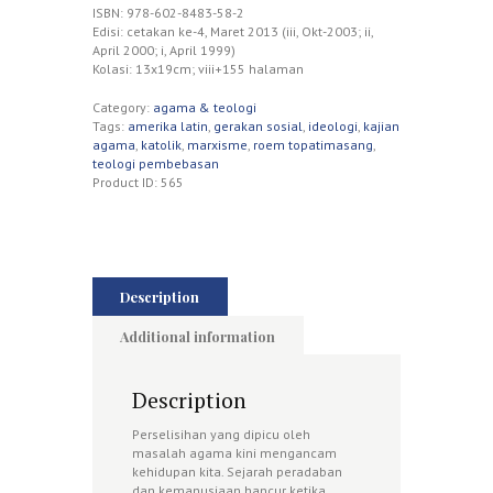
ISBN: 978-602-8483-58-2
Edisi: cetakan ke-4, Maret 2013 (iii, Okt-2003; ii,
April 2000; i, April 1999)
Kolasi: 13x19cm; viii+155 halaman
Category:
agama & teologi
Tags:
amerika latin
,
gerakan sosial
,
ideologi
,
kajian
agama
,
katolik
,
marxisme
,
roem topatimasang
,
teologi pembebasan
Product ID:
565
Description
Additional information
Description
Perselisihan yang dipicu oleh
masalah agama kini mengancam
kehidupan kita. Sejarah peradaban
dan kemanusiaan hancur ketika