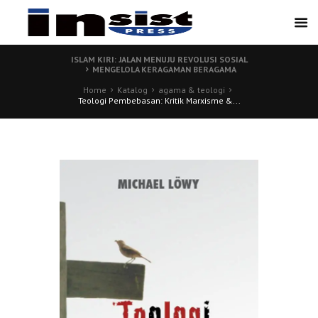
ISLAM KIRI: JALAN MENUJU REVOLUSI SOSIAL
MENGELOLA KERAGAMAN BERAGAMA
Home
Katalog
agama & teologi
Teologi Pembebasan: Kritik Marxisme &...