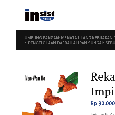
LUMBUNG PANGAN: MENATA ULANG KEBIJAKAN
PENGELOLAAN DAERAH ALIRAN SUNGAI: SEB
Reka
Impi
Rp
90.000
Judul asli:
Ge