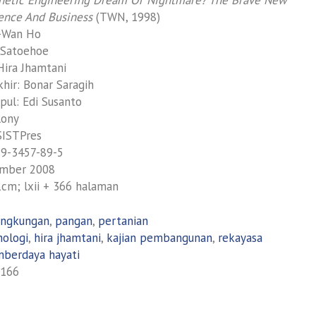
ience And Business
(TWN, 1998)
e-Wan Ho
 Satoehoe
Hira Jhamtani
khir: Bonar Saragih
ul: Edi Susanto
Rony
SISTPres
79-3457-89-5
vember 2008
1cm; lxii + 366 halaman
ingkungan
,
pangan
,
pertanian
nologi
,
hira jhamtani
,
kajian pembangunan
,
rekayasa
mberdaya hayati
166