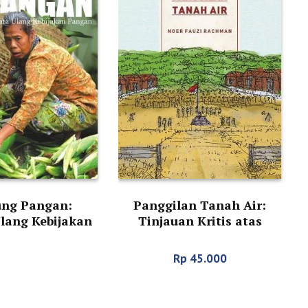
ng Pangan:
Panggilan Tanah Air:
lang Kebijakan
Tinjauan Kritis atas
Pangan
Porak-Porandanya
Indonesia
Rp
45.000