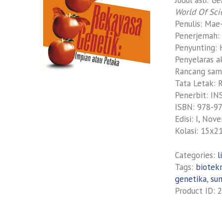
World Of Sc
Penulis: Ma
Penerjemah:
Penyunting: 
Penyelaras a
Rancang samp
Tata Letak: 
Penerbit: IN
ISBN: 978-9
Edisi: I, No
Kolasi: 15x2
Categories:
l
Tags:
biotek
genetika
,
su
Product ID:
2