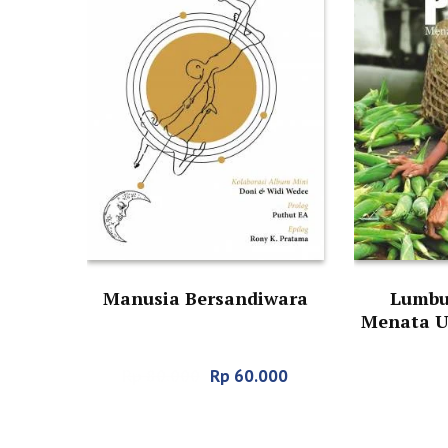
Manusia Bersandiwara
Lumbu
Menata U
Rp
80.000
Rp
60.000