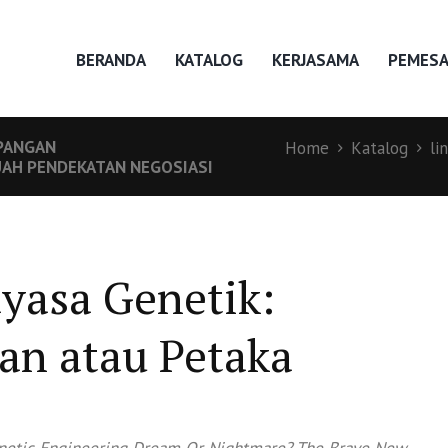
BERANDA
KATALOG
KERJASAMA
PEMES
 PANGAN
Home
Katalog
li
UAH PENDEKATAN NEGOSIASI
yasa Genetik:
an atau Petaka
netic Engineering Dream Or Nightmare? The Brave New