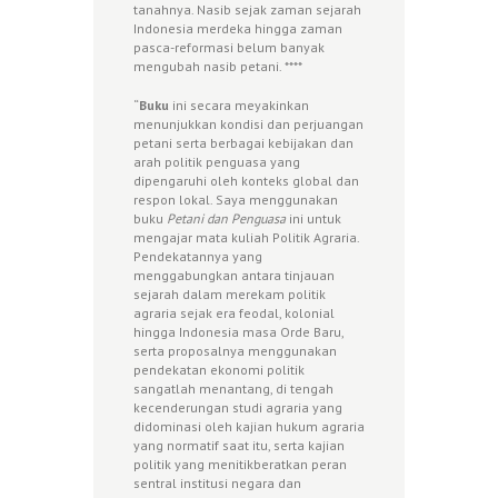
tanahnya. Nasib sejak zaman sejarah
Indonesia merdeka hingga zaman
pasca-reformasi belum banyak
mengubah nasib petani. ****
“
Buku
ini secara meyakinkan
menunjukkan kondisi dan perjuangan
petani serta berbagai kebijakan dan
arah politik penguasa yang
dipengaruhi oleh konteks global dan
respon lokal. Saya menggunakan
buku
Petani dan Penguasa
ini untuk
mengajar mata kuliah Politik Agraria.
Pendekatannya yang
menggabungkan antara tinjauan
sejarah dalam merekam politik
agraria sejak era feodal, kolonial
hingga Indonesia masa Orde Baru,
serta proposalnya menggunakan
pendekatan ekonomi politik
sangatlah menantang, di tengah
kecenderungan studi agraria yang
didominasi oleh kajian hukum agraria
yang normatif saat itu, serta kajian
politik yang menitikberatkan peran
sentral institusi negara dan