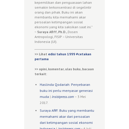
kepemilikan dan penguasaan lahan
semakin terkonsentrasi di segelintir
orang dan pihak. Buku ini akan
membantu kita memahami akar
persoalan ketimpangan sosial
ekonomi yang kita saksikan saat ini.”
~
Suraya Afiff, Ph.D.,
Dosen
Antropologi, FISIP – Universitas
Indonesia (UI).
>> Lihat
edisi tahun 1999 #cetakan
pertama
>> opini, komentar, ulas buku, bacaan
terkait:
Haslinda Qodariah: Penyebaran
buku ini perlu menyasar generasi
muda
|
insistpress.com
– 3 Mei
2017.
Suraya Afiff​: Buku yang membantu
memahami akar dari persoalan
dari ketimpangan sosial ekonomi
Indonesia
|
insistpress.com
– 6 Juli