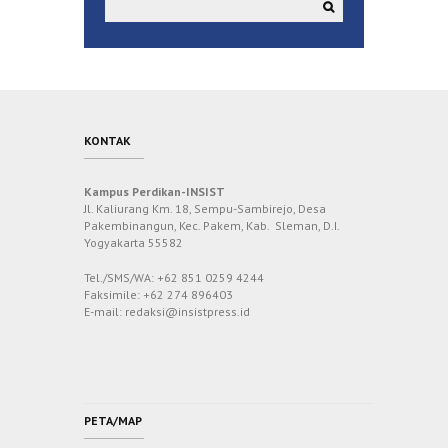
KONTAK
Kampus Perdikan-INSIST
Jl. Kaliurang Km. 18, Sempu-Sambirejo, Desa
Pakembinangun, Kec. Pakem, Kab. Sleman, D.I.
Yogyakarta 55582
Tel./SMS/WA: +62 851 0259 4244
Faksimile: +62 274 896403
E-mail: redaksi@insistpress.id
PETA/MAP