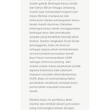
sudah gawat. Berbagai kasus tanah,
dari tahun 80-an hingga sekarang
masih saja menyisakan tragedi luar
biasa. Bentuk manipulasi dan
kekerasan dalam penanganan kasus
tanah masih dominan. Malahan
beberapa kasus tanah menggunakan
berbagai teror dan pemakaian
senjata yang berakibat banyak jatuh
korban. Dalam rangkaian kisah-kisah
pelanggaran, buku ini muncul
sebagai upaya untuk membeberkan
secara komplet persoalan tanah.
Noer Fauzi menempatkan UUPA
sebagai referensi penting dari
uraian-uraian masa perjalanan politik
agraria Indonesia baik sebelum
maupun sesudah diberlakukannya
UUPA. Buku ini memandang faktor
perubahan struktural menjadi kunci
pemecahan masalah-masalah
tanah.
Melalui buku ini, pembaca akan
diantar dan terlibat dalam persoalan
yang menyangkut petani dengan