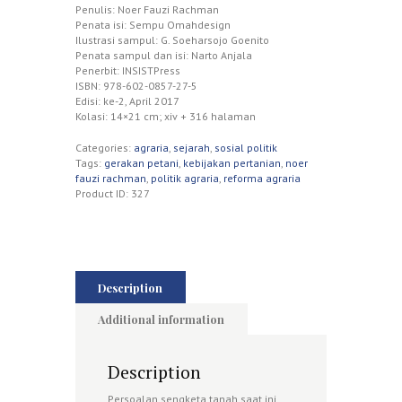
Penulis: Noer Fauzi Rachman
Penata isi: Sempu Omahdesign
Ilustrasi sampul: G. Soeharsojo Goenito
Penata sampul dan isi: Narto Anjala
Penerbit: INSISTPress
ISBN: 978-602-0857-27-5
Edisi: ke-2, April 2017
Kolasi: 14×21 cm; xiv + 316 halaman
Categories:
agraria
,
sejarah
,
sosial politik
Tags:
gerakan petani
,
kebijakan pertanian
,
noer
fauzi rachman
,
politik agraria
,
reforma agraria
Product ID:
327
Description
Additional information
Description
Persoalan sengketa tanah saat ini