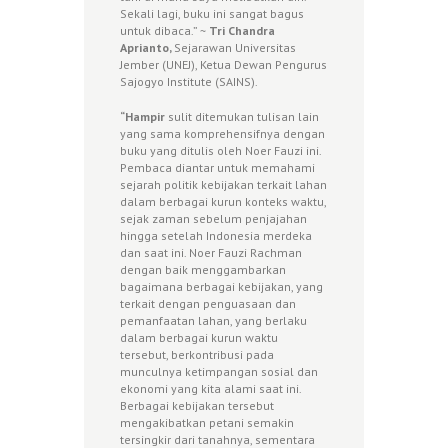
Sekali lagi, buku ini sangat bagus
untuk dibaca.” ~
Tri Chandra
Aprianto,
Sejarawan Universitas
Jember (UNEJ), Ketua Dewan Pengurus
Sajogyo Institute (SAINS).
“Hampir
sulit ditemukan tulisan lain
yang sama komprehensifnya dengan
buku yang ditulis oleh Noer Fauzi ini.
Pembaca diantar untuk memahami
sejarah politik kebijakan terkait lahan
dalam berbagai kurun konteks waktu,
sejak zaman sebelum penjajahan
hingga setelah Indonesia merdeka
dan saat ini. Noer Fauzi Rachman
dengan baik menggambarkan
bagaimana berbagai kebijakan, yang
terkait dengan penguasaan dan
pemanfaatan lahan, yang berlaku
dalam berbagai kurun waktu
tersebut, berkontribusi pada
munculnya ketimpangan sosial dan
ekonomi yang kita alami saat ini.
Berbagai kebijakan tersebut
mengakibatkan petani semakin
tersingkir dari tanahnya, sementara