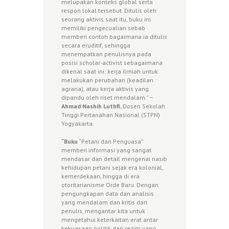
melupakan konteks global serta
respon lokal tersebut. Ditulis oleh
seorang aktivis saat itu, buku ini
memiliki pengecualian sebab
memberi contoh bagaimana ia ditulis
secara eruditif, sehingga
menempatkan penulisnya pada
posisi scholar-activist sebagaimana
dikenal saat ini: kerja ilmiah untuk
melakukan perubahan (keadilan
agraria), atau kerja aktivis yang
dipandu oleh riset mendalam.” ~
Ahmad Nashih Luthfi,
Dosen Sekolah
Tinggi Pertanahan Nasional (STPN)
Yogyakarta.
“Buku
“Petani dan Penguasa”
memberi informasi yang sangat
mendasar dan detail mengenai nasib
kehidupan petani sejak era kolonial,
kemerdekaan, hingga di era
otoritarianisme Orde Baru. Dengan
pengungkapan data dan analisis
yang mendalam dan kritis dari
penulis, mengantar kita untuk
mengetahui keterkaitan erat antar
kekuasaan politik dari rezim yang