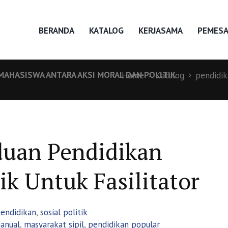
BERANDA
KATALOG
KERJASAMA
PEMES
AHASISWA ANTARA AKSI MORAL DAN POLITIK
Home
Katalog
pendidik
uan Pendidikan
tik Untuk Fasilitator
endidikan
,
sosial politik
anual
,
masyarakat sipil
,
pendidikan popular