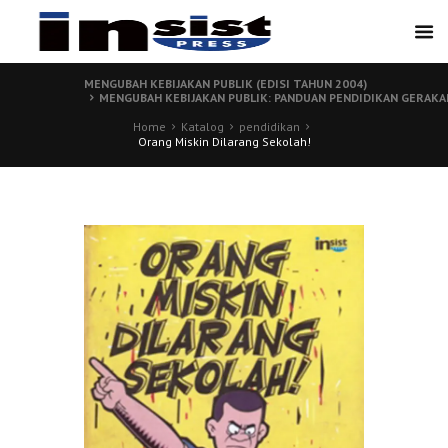
MENGUBAH KEBIJAKAN PUBLIK (EDISI TAHUN 2004)
MENGUBAH KEBIJAKAN PUBLIK: PANDUAN PENDIDIKAN GERAKA
Home
Katalog
pendidikan
Orang Miskin Dilarang Sekolah!