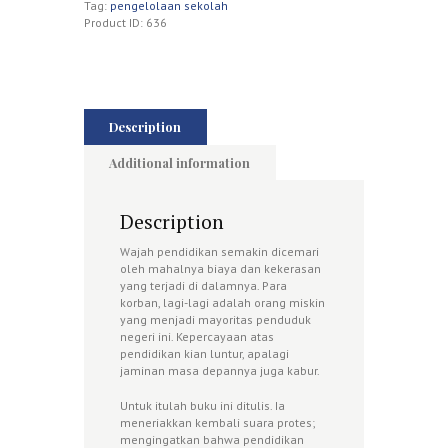
Tag:
pengelolaan sekolah
Product ID:
636
Description
Additional information
Description
Wajah pendidikan semakin dicemari
oleh mahalnya biaya dan kekerasan
yang terjadi di dalamnya. Para
korban, lagi-lagi adalah orang miskin
yang menjadi mayoritas penduduk
negeri ini. Kepercayaan atas
pendidikan kian luntur, apalagi
jaminan masa depannya juga kabur.
Untuk itulah buku ini ditulis. Ia
meneriakkan kembali suara protes;
mengingatkan bahwa pendidikan