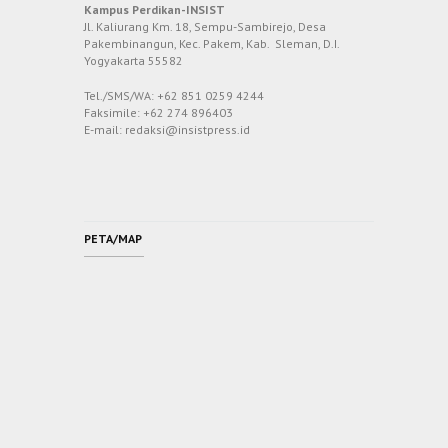
Kampus Perdikan-INSIST
Jl. Kaliurang Km. 18, Sempu-Sambirejo, Desa
Pakembinangun, Kec. Pakem, Kab. Sleman, D.I.
Yogyakarta 55582
Tel./SMS/WA: +62 851 0259 4244
Faksimile: +62 274 896403
E-mail: redaksi@insistpress.id
PETA/MAP