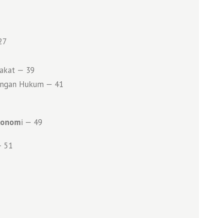
27
akat — 39
angan Hukum — 41
Ekonom
i — 49
— 51