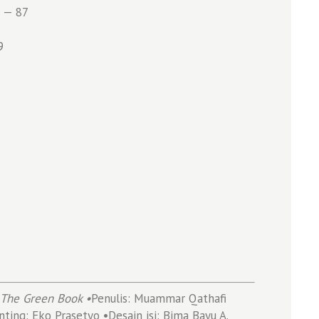
— 87
9
: The Green Book •
Penulis: Muammar Qathafi
ing: Eko Prasetyo •Desain isi: Bima Bayu A.