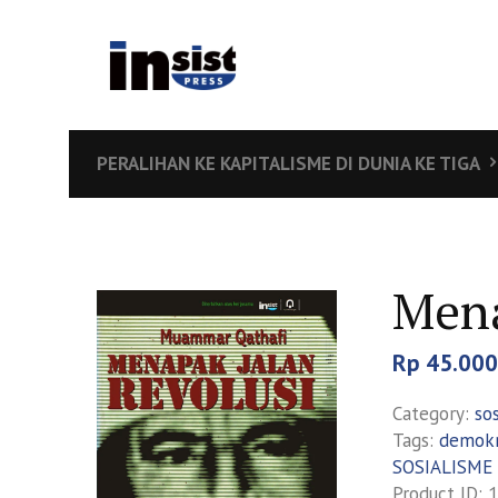
PERALIHAN KE KAPITALISME DI DUNIA KE TIGA
Mena
Rp
45.000
Category:
sos
Tags:
demokr
SOSIALISME
Product ID:
1