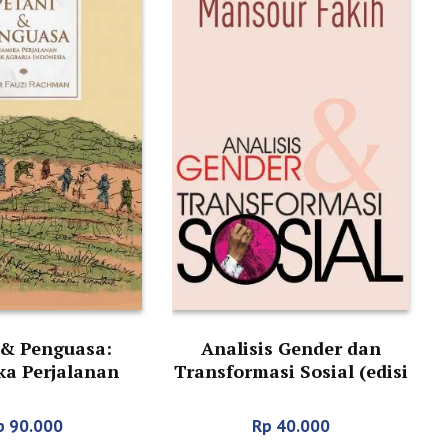
 & Penguasa:
Analisis Gender dan
a Perjalanan
Transformasi Sosial (edisi
graria Indonesia
2016)
p
90.000
Rp
40.000