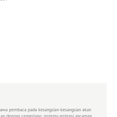
awa pembaca pada kesangsian-kesangsian akan
kan dengan cemerlang, potensi-potensi ancaman