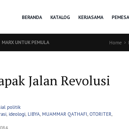
BERANDA
KATALOG
KERJASAMA
PEMES
MARX UNTUK PEMULA
Home
pak Jalan Revolusi
ial politik
asi
,
ideologi
,
LIBYA
,
MUAMMAR QATHAFI
,
OTORITER
,
084