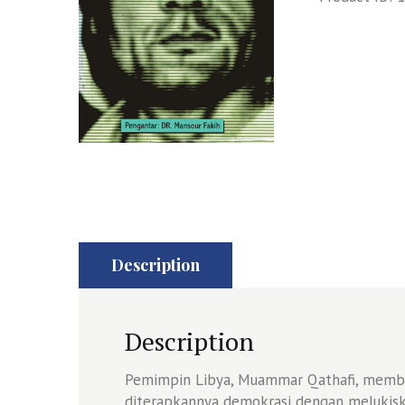
Description
Description
Pemimpin Libya, Muammar Qathafi, memb
diterapkannya demokrasi dengan melukis