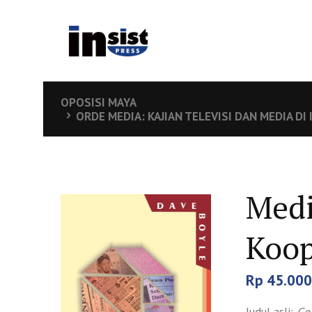
OPOSISI MAYA
ORDE MEDIA: KAJIAN TELEVISI DAN MEDIA D
Medi
Koop
Rp
45.000
Judul asli:
Go