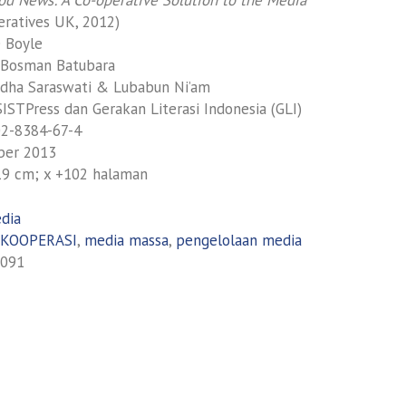
ratives UK, 2012)
e Boyle
 Bosman Batubara
Idha Saraswati & Lubabun Ni’am
SISTPress dan Gerakan Literasi Indonesia (GLI)
02-8384-67-4
ober 2013
 19 cm; x +102 halaman
dia
 KOOPERASI
,
media massa
,
pengelolaan media
091