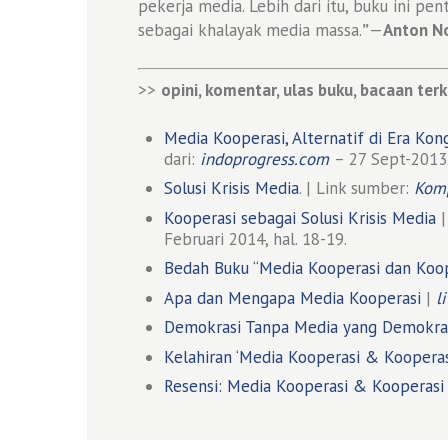
pekerja media. Lebih dari itu, buku ini pen
sebagai khalayak media massa.
”
—
Anton N
>>
opini, komentar, ulas buku, bacaan terk
Media Kooperasi, Alternatif di Era Ko
dari:
indoprogress.com
– 27 Sept-2013
Solusi Krisis Media
. | Link sumber:
Komp
Kooperasi sebagai Solusi Krisis Media
|
Februari 2014, hal. 18-19.
Bedah Buku “Media Kooperasi dan Koop
Apa dan Mengapa Media Kooperasi
|
l
Demokrasi Tanpa Media yang Demokra
Kelahiran ‘Media Kooperasi & Kooperas
Resensi: Media Kooperasi & Kooperasi