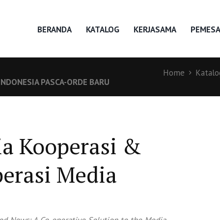
BERANDA
KATALOG
KERJASAMA
PEMES
Home
Katalo
I INDONESIA PASCA-ORDE BARU
a Kooperasi &
erasi Media
od News: A Co-operative Solution to the Media