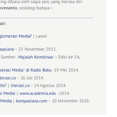
ting dibaca oleh siapa pun, yang merasa diri
ovenanto
, sosiolog budaya—
ait:
nglomerasi Media?
| Lansir
.
asiana
– 25 November 2013.
 Sumber:
Majalah Kombinasi
–
Edisi ke-54,
erasi Media” di Radio Buku
-19 Mei 2014.
iterasi.co
– 16 Juli 2014.
tis?
|
literasi.co
– 24 Agustus 2014.
i Media’
|
www.academia.edu
–
2014.
 Media
|
kompasiana.com
– 10 November 2016.