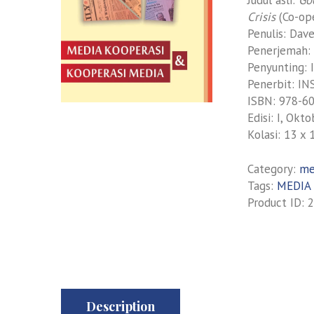
Crisis
(Co-ope
Penulis: Dav
Penerjemah:
Penyunting: 
Penerbit: IN
ISBN: 978-6
Edisi: I, Okt
Kolasi: 13 x
Category:
me
Tags:
MEDIA
Product ID:
2
Description