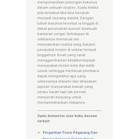
mengumpulkan potongan kukunya
dalam sebuah stoples. Suatu ketika
pria tersebut tiba-tiba berubah
menjadi seorang wanita. Dengan
tubuh barunya tersebut ia tinggal di
dekat perumahan kumuh disebuah
bantaran sungai. Kehidupan di
sekitarnya membuat dia
menyaksikan realita yang dialami
penduduk miskin di sekitar tempat
tinggalnya. Kisah yang sarat
menggambarkan ketakberdayaan
masyarakat miskin kota dan kritik
sosial sehingga membuat pembaca
dapat mengetahui apa yang
sebenarnya dialami dan dirasakan
lapisan masyarakat bawah yang
selalu ‘kalah’ tapi tak pernah
menyerah berjuang untuk
mempertahankan hidupnya.
Opini, komentar, ulas buku, bacaan
terkait:
Pergantian Posisi Pegarang Dan
Proses Kejiwaan Dalam Novel