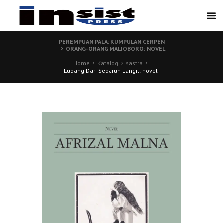
PEREMPUAN PALA: KUMPULAN CERPEN
ORANG-ORANG MALIOBORO: NOVEL
Home
Katalog
sastra
Lubang Dari Separuh Langit: novel