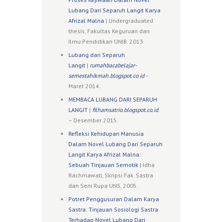
Lubang Dari Separuh Langit Karya
Afrizal Malna
| Undergraduated
thesis, Fakultas Keguruan dan
Ilmu Pendidikan UNIB. 2013.
Lubang dari Separuh
Langit
|
rumahbacabelajar-
semestahikmah.blogspot.co.id
–
Maret 2014.
MEMBACA LUBANG DARI SEPARUH
LANGIT
|
filhamsatrio.blogspot.co.id
.
– Desember 2015.
Refleksi Kehidupan Manusia
Dalam Novel Lubang Dari Separuh
Langit Karya Afrizal Malna:
Sebuah Tinjauan Semotik
| Idha
Rachmawati, Skripsi Fak. Sastra
dan Seni Rupa UNS, 2005.
Potret Penggusuran Dalam Karya
Sastra: Tinjauan Sosiologi Sastra
Terhadap Novel Lubang Dari