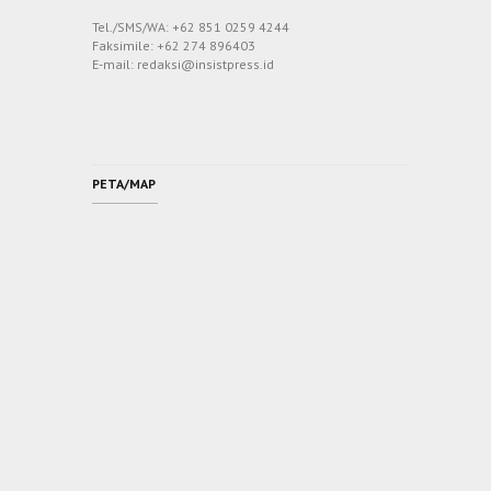
Tel./SMS/WA: +62 851 0259 4244
Faksimile: +62 274 896403
E-mail: redaksi@insistpress.id
PETA/MAP