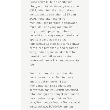
Prijaji
, cerita ini telah diterbitkan
ulang oleh
Harian Bintang Timur
tahun
1962, lalu diterbitkan lagi dalam
bentuk buku pada tahun 1983 dan
2003. Penerbitan ulang itu
menimbulkan berbagai pertanyaan,
mulai dari apa yang menarik dari
isinya, motif apa yang melatari
penerbitan ulang, sampai perubahan
apa saja yang ada di setiap
terbitannya. Apalagi kita tahu bahwa
cerita ini diterbitkan ulang di zaman
yang berbeda, bahkan dua terbitan
terakhir melibatkan salah satu tokoh
sastra Indonesia, Pramoedya Ananta
toer.
Buku ini merupakan jawaban dari
pertanyaan di atas. Dan ternyata,
analisis dalam buku ini akan
mengantarkan kita pada suatu
kenyataan bahwa
Hikayat Siti Mariah
telah mengalami banyak perubahan
baik bentuk maupun isinya. Tentu
saja, Pramoedya Ananta Toer sebagai
editor
Hikayat Siti Mariah
terbitan