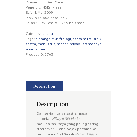
Penyunting: Dodi Yuniar
Penerbit: INSISTPress
Edisi: I, Mei 2009
ISBN: 978-602-8384-23-2
Kolasi: 15x21cm; xii +219 halaman
Category:
sastra
Tags:
bintang timur
,
filologi
,
hasta mitra
,
kritik
sastra
,
manuskrip
,
medan priyayi
,
pramoedya
ananta toer
Product ID:
3763
Description
Description
Dari sekian karya sastra masa
kolonial,
Hikayat Siti Mariah
merupakan karya yang paling sering
diterbitkan ulang. Sejak pertama kali
terbit tahun 1910an di
Harian Medan