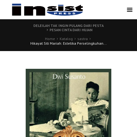
DELEILAH TAK INGIN PULANG DARI PESTA
PESAN CINTA DARI HUJAN
Home
Katalog
sastra
Hikayat Siti Mariah: Estetika Perselingkuhan...