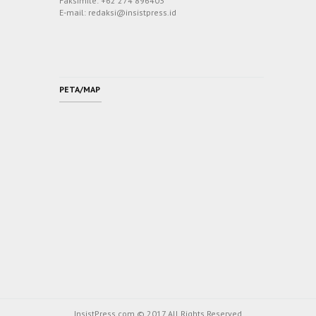
Faksimile: +62 274 896403
E-mail: redaksi@insistpress.id
PETA/MAP
InsistPress.com © 2017 All Rights Reserved