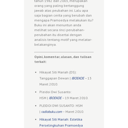
tahun 1982 dan 2003, merupakan
orang yang paling bertanggung
jawab atas peubahan ini. Lalu apa
saja bagian cerita yang berubah dan
mengapa Pramoedya melakukan itu?
Buku ini akan menuntun anda
melihat secara rinci perubahan-
perubahan itu disertai dengan
analisis tentang motif yang melatar-
belakanginya.
Opini, komentar, ulasan, dan tulisan
terkait:
Hikayat Siti Mariah (DS):
Tanggapan Dewan |
IBOEKOE
–
13
Maret 2010.
Pleidoi Dwi Susanto:
HSM |
IBOEKOE
–
19 Maret 2010.
PLEIDOI DWI SUSANTO: HSM
|
radiobuku.com
– Maret 2010.
Hikayat Siti Mariah: Estetika
Perselingkuhan Pramoedya