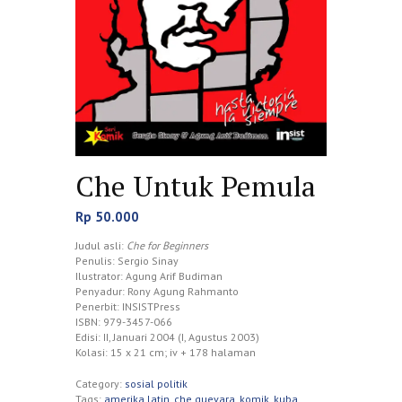
Che Untuk Pemula
Rp
50.000
Judul asli:
Che for Beginners
Penulis: Sergio Sinay
Ilustrator: Agung Arif Budiman
Penyadur: Rony Agung Rahmanto
Penerbit: INSISTPress
ISBN: 979-3457-066
Edisi: II, Januari 2004 (I, Agustus 2003)
Kolasi: 15 x 21 cm; iv + 178 halaman
Category:
sosial politik
Tags:
amerika latin
,
che guevara
,
komik
,
kuba