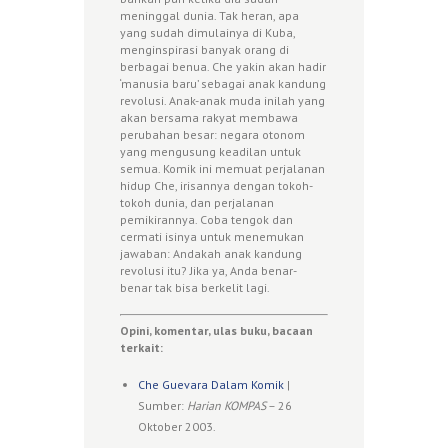
meninggal dunia. Tak heran, apa
yang sudah dimulainya di Kuba,
menginspirasi banyak orang di
berbagai benua. Che yakin akan hadir
‘manusia baru’ sebagai anak kandung
revolusi. Anak-anak muda inilah yang
akan bersama rakyat membawa
perubahan besar: negara otonom
yang mengusung keadilan untuk
semua. Komik ini memuat perjalanan
hidup Che, irisannya dengan tokoh-
tokoh dunia, dan perjalanan
pemikirannya. Coba tengok dan
cermati isinya untuk menemukan
jawaban: Andakah anak kandung
revolusi itu? Jika ya, Anda benar-
benar tak bisa berkelit lagi.
Opini, komentar, ulas buku, bacaan
terkait:
Che Guevara Dalam Komik
|
Sumber:
Harian KOMPAS
– 26
Oktober 2003.