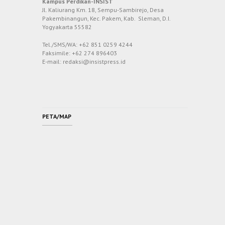
Kampus Perdikan-INSIST
Jl. Kaliurang Km. 18, Sempu-Sambirejo, Desa
Pakembinangun, Kec. Pakem, Kab. Sleman, D.I.
Yogyakarta 55582
Tel./SMS/WA: +62 851 0259 4244
Faksimile: +62 274 896403
E-mail: redaksi@insistpress.id
PETA/MAP