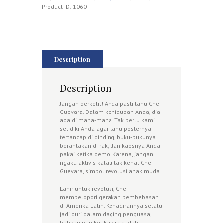
Product ID:
1060
Description
Description
Jangan berkelit! Anda pasti tahu Che
Guevara. Dalam kehidupan Anda, dia
ada di mana-mana. Tak perlu kami
selidiki Anda agar tahu posternya
tertancap di dinding, buku-bukunya
berantakan di rak, dan kaosnya Anda
pakai ketika demo. Karena, jangan
ngaku aktivis kalau tak kenal Che
Guevara, simbol revolusi anak muda.
Lahir untuk revolusi, Che
mempelopori gerakan pembebasan
di Amerika Latin. Kehadirannya selalu
jadi duri dalam daging penguasa,
bahkan pun ketika dia sudah