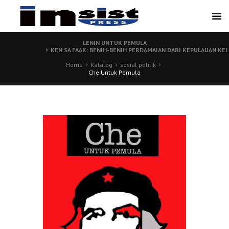
LENIN UNTUK PEMULA
KEN SA FAAK: BENIH-BENIH PERDAMAIAN DARI KEPULAUAN KEI
Home
Katalog
sosial politik
Che Untuk Pemula