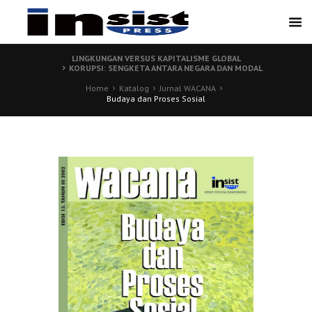
LINGKUNGAN VERSUS KAPITALISME GLOBAL
KORUPSI: SENGKETA ANTARA NEGARA DAN MODAL
Home
Katalog
Jurnal WACANA
Budaya dan Proses Sosial