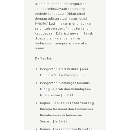
akan dimuat seputar pergulatan
konsep kebudayaan sepanjang
periode kekuasaan. Didampingi
dengan tulisan studi kasus, edisi
WACANA
kali ini akan menghadirkan
sejumlah perspektif kritis tentang
kebudayaan. Edisi istimewa ini layak
dibaca oleh kalangan aktivis,
budayawan, maupun masyarakat
umum.
Daftar Isi:
Pengantar |
D
ari Redaksi
| Anu
Lounela & Eko Prasetyo | h. 2
Pengantar |
Semangat Menulis
Ulang Sejarah dan Kebudayaan
|
Mirah Lestari | h. 3-14
Kajian |
Sebuah Catatan tentang
Budaya Nasional dan Humanisme
Revolusioner di Indonesia
| St.
Sunardi | h. 15-28
Kajian |
Apakah Budaya Proletar