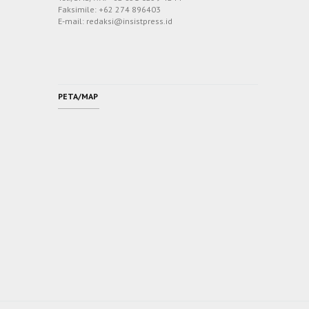
Faksimile: +62 274 896403
E-mail: redaksi@insistpress.id
PETA/MAP