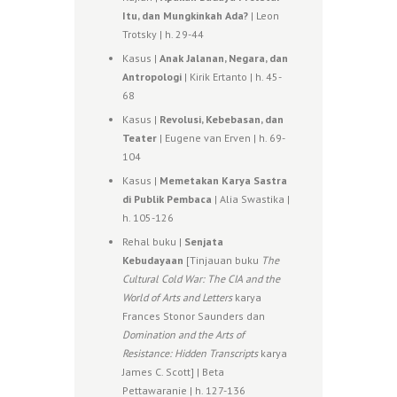
Itu, dan Mungkinkah Ada?
| Leon
Trotsky | h. 29-44
Kasus |
Anak Jalanan, Negara, dan
Antropologi
| Kirik Ertanto | h. 45-
68
Kasus |
Revolusi, Kebebasan, dan
Teater
| Eugene van Erven | h. 69-
104
Kasus |
Memetakan Karya Sastra
di Publik Pembaca
| Alia Swastika |
h. 105-126
Rehal buku |
Senjata
Kebudayaan
[Tinjauan buku
The
Cultural Cold War: The CIA and the
World of Arts and Letters
karya
Frances Stonor Saunders dan
Domination and the Arts of
Resistance: Hidden Transcripts
karya
James C. Scott] | Beta
Pettawaranie | h. 127-136