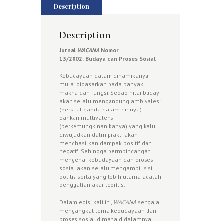
Description
Description
Jurnal
WACANA
Nomor
13/2002:
Budaya dan Proses Sosial
Kebudayaan dalam dinamikanya
mulai didasarkan pada banyak
makna dan fungsi. Sebab nilai buday
akan selalu mengandung ambivalesi
(bersifat ganda dalam dirinya)
bahkan multivalensi
(berkemungkinan banya) yang kalu
diwujudkan dalm prakti akan
menghasilkan dampak positif dan
negatif. Sehingga permbincangan
mengenai kebudayaan dan proses
sosial akan selalu mengambil sisi
politis serta yang lebih utama adalah
penggalian akar teoritis.
Dalam edisi kali ini,
WACANA
sengaja
mengangkat tema kebudayaan dan
proses sosial dimana didalamnya